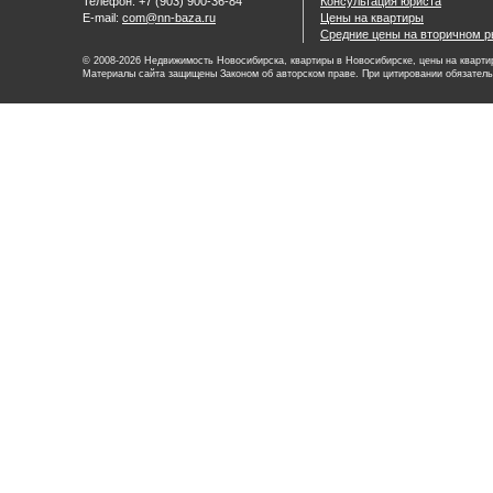
Телефон: +7 (903) 900-36-84
Консультация юриста
E-mail:
com@nn-baza.ru
Цены на квартиры
Средние цены на вторичном р
© 2008-2026 Недвижимость Новосибирска, квартиры в Новосибирске, цены на квартир
Материалы сайта защищены Законом об авторском праве. При цитировании обязатель