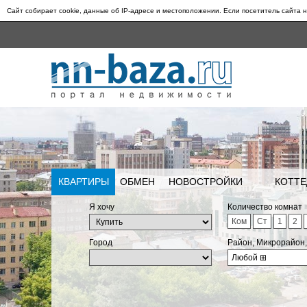
Сайт собирает cookie, данные об IP-адресе и местоположении. Если посетитель сайта н
КВАРТИРЫ
ОБМЕН
НОВОСТРОЙКИ
КОТТЕ
Я хочу
Количество комнат
Ком
Ст
1
2
Город
Район, Микрорайон
Любой
⊞