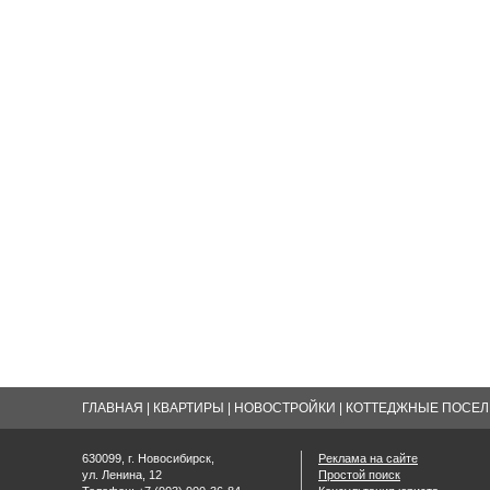
ГЛАВНАЯ
|
КВАРТИРЫ
|
НОВОСТРОЙКИ
|
КОТТЕДЖНЫЕ ПОСЕЛК
630099, г. Новосибирск,
Реклама на сайте
ул. Ленина, 12
Простой поиск