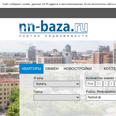
Сайт собирает cookie, данные об IP-адресе и местоположении. Если посетитель сайта н
КВАРТИРЫ
ОБМЕН
НОВОСТРОЙКИ
КОТТЕ
Я хочу
Количество комнат
Ком
Ст
1
2
Город
Район, Микрорайон
Любой
⊞