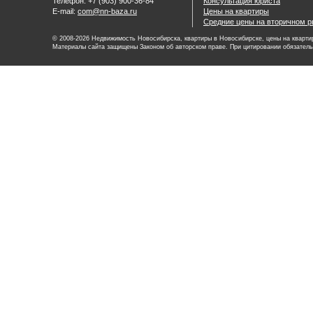
Телефон: +7 (903) 900-36-84
Консультация юриста
E-mail:
com@nn-baza.ru
Цены на квартиры
Средние цены на вторичном р
© 2008-2026 Недвижимость Новосибирска, квартиры в Новосибирске, цены на квартир
Материалы сайта защищены Законом об авторском праве. При цитировании обязатель