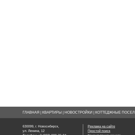
ГЛАВНАЯ
|
КВАРТИРЫ
|
НОВОСТРОЙКИ
|
КОТТЕДЖНЫЕ ПОСЕЛК
630099, г. Новосибирск,
Реклама на сайте
ул. Ленина, 12
Простой поиск