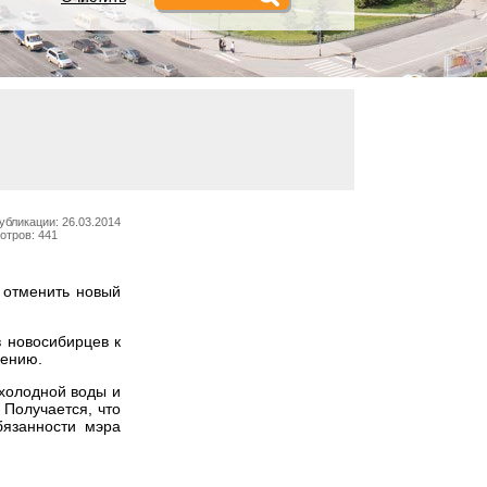
убликации: 26.03.2014
отров: 441
 отменить новый
в новосибирцев к
лению.
 холодной воды и
 Получается, что
бязанности мэра