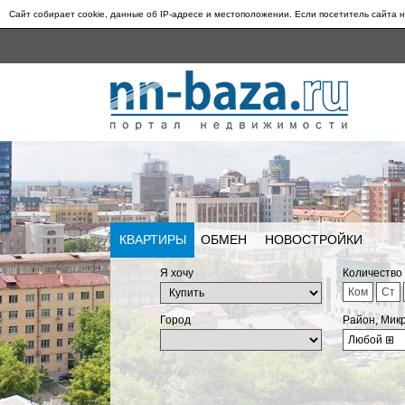
Сайт собирает cookie, данные об IP-адресе и местоположении. Если посетитель сайта н
КВАРТИРЫ
ОБМЕН
НОВОСТРОЙКИ
Я хочу
Количество
Ком
Ст
Город
Район, Мик
Любой
⊞