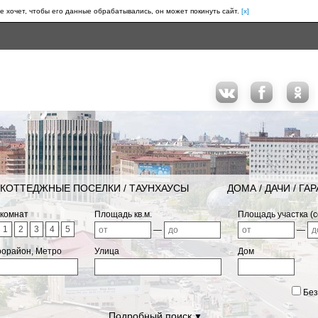
е хочет, чтобы его данные обрабатывались, он может покинуть сайт.
[x]
КОТТЕДЖНЫЕ ПОСЕЛКИ / ТАУНХАУСЫ
ДОМА / ДАЧИ / ГА
 комнат
Площадь кв.м.
Площадь участка (с
1
2
3
4
5
—
—
рорайон, Метро
Улица
Дом
Без
Подробный поиск
▼