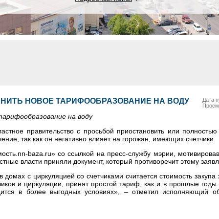
НИТЬ НОВОЕ ТАРИФООБРАЗОВАНИЕ НА ВОДУ
Дата п
Просм
тарифообразование на воду
астное правительство с просьбой приостановить или полностью
ение, так как он негативно влияет на горожан, имеющих счетчики.
сть.nn-baza.ru» со ссылкой на пресс-службу мэрии, мотивирова
стные власти приняли документ, который противоречит этому заяв
в домах с циркуляцией со счетчиками считается стоимость закупа
чиков и циркуляции, принят простой тариф, как и в прошлые годы.
одится в более выгодных условиях», – отметил исполняющий о