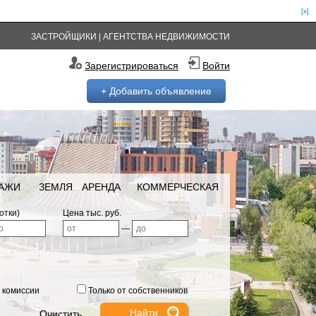
[x]
ЗАСТРОЙЩИКИ
|
АГЕНТСТВА НЕДВИЖИМОСТИ
Зарегистрироваться
Войти
+ Добавить объявление
РАЖИ
ЗЕМЛЯ
АРЕНДА
КОММЕРЧЕСКАЯ
отки)
Цена тыс. руб.
—
 комиссии
Только от собственников
Очистить