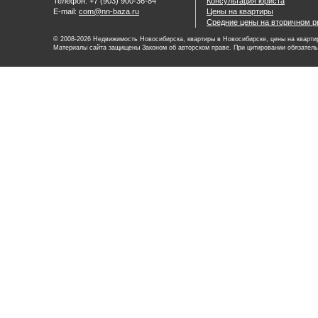
Телефон: +7 (903) 900-36-84
Консультация юриста
E-mail:
com@nn-baza.ru
Цены на квартиры
Средние цены на вторичном р
© 2008-2026 Недвижимость Новосибирска, квартиры в Новосибирске, цены на квартир
Материалы сайта защищены Законом об авторском праве. При цитировании обязатель