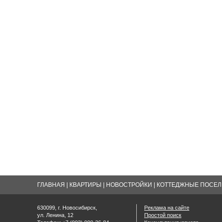
ГЛАВНАЯ
|
КВАРТИРЫ
|
НОВОСТРОЙКИ
|
КОТТЕДЖНЫЕ ПОСЕЛК
630099, г. Новосибирск,
Реклама на сайте
ул. Ленина, 12
Простой поиск