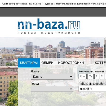
Сайт собирает cookie, данные об IP-адресе и местоположении. Если посетитель сайта н
КВАРТИРЫ
ОБМЕН
НОВОСТРОЙКИ
КОТТЕ
Я хочу
Количество комнат
Ком
Ст
1
2
Город
Район, Микрорайон
Любой
⊞