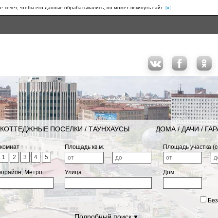
е хочет, чтобы его данные обрабатывались, он может покинуть сайт.
[x]
КОТТЕДЖНЫЕ ПОСЕЛКИ / ТАУНХАУСЫ
ДОМА / ДАЧИ / ГА
 комнат
Площадь кв.м.
Площадь участка (с
1
2
3
4
5
—
—
рорайон, Метро
Улица
Дом
Без
Подробный поиск
▼