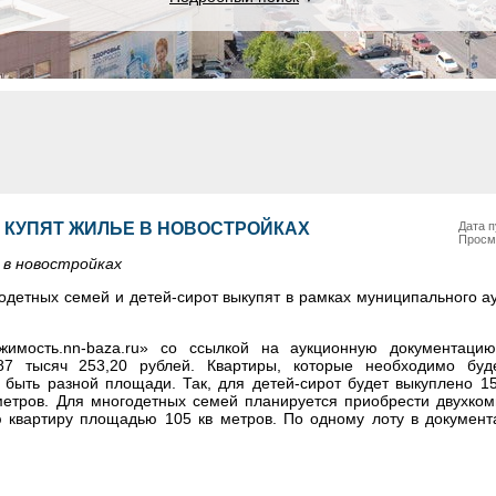
КУПЯТ ЖИЛЬЕ В НОВОСТРОЙКАХ
Дата п
Просм
 в новостройках
годетных семей и детей-сирот выкупят в рамках муниципального а
жимость.
nn-baza.ru
» со ссылкой на аукционную документацию
87 тысяч 253,20 рублей. Квартиры, которые необходимо буде
 быть разной площади. Так, для детей-сирот будет выкуплено 1
етров. Для многодетных семей планируется приобрести двухком
 квартиру площадью 105 кв метров. По одному лоту в документ