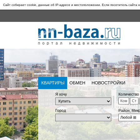
Сайт собирает cookie, данные об IP-адресе и местоположении. Если посетитель сайта н
КВАРТИРЫ
ОБМЕН
НОВОСТРОЙКИ
Я хочу
Количество
Ком
Ст
Город
Район, Мик
Любой
⊞