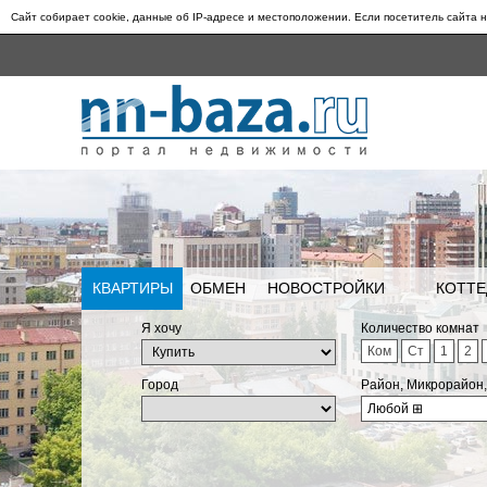
Сайт собирает cookie, данные об IP-адресе и местоположении. Если посетитель сайта н
КВАРТИРЫ
ОБМЕН
НОВОСТРОЙКИ
КОТТЕ
Я хочу
Количество комнат
Ком
Ст
1
2
Город
Район, Микрорайон
Любой
⊞