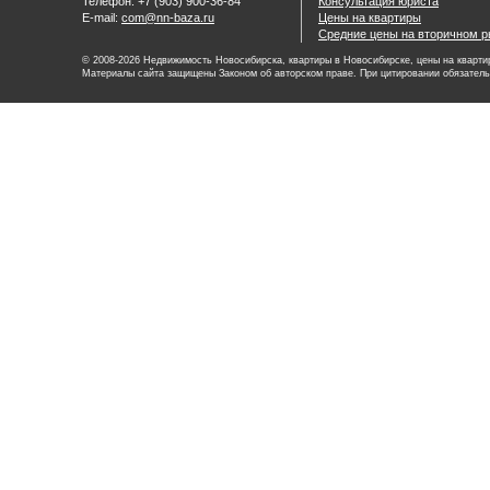
Телефон: +7 (903) 900-36-84
Консультация юриста
E-mail:
com@nn-baza.ru
Цены на квартиры
Средние цены на вторичном р
© 2008-2026 Недвижимость Новосибирска, квартиры в Новосибирске, цены на квартир
Материалы сайта защищены Законом об авторском праве. При цитировании обязатель