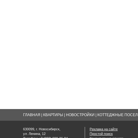
ГЛАВНАЯ
|
КВАРТИРЫ
|
НОВОСТРОЙКИ
|
КОТТЕДЖНЫЕ ПОСЕЛК
630099, г. Новосибирск,
Реклама на сайте
ул. Ленина, 12
Простой поиск