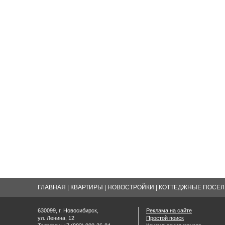
ГЛАВНАЯ
|
КВАРТИРЫ
|
НОВОСТРОЙКИ
|
КОТТЕДЖНЫЕ ПОСЕЛК
630099, г. Новосибирск,
Реклама на сайте
ул. Ленина, 12
Простой поиск