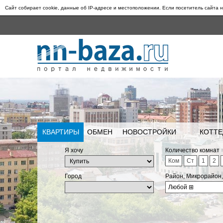
Сайт собирает cookie, данные об IP-адресе и местоположении. Если посетитель сайта н
КВАРТИРЫ
ОБМЕН
НОВОСТРОЙКИ
КОТТЕ
Я хочу
Количество комнат
Ком
Ст
1
2
Город
Район, Микрорайон
Любой
⊞