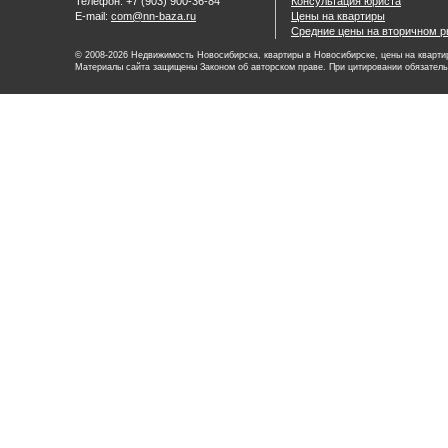
Телефон: +7 (903) 900-36-84
Консультация юриста
E-mail:
com@nn-baza.ru
Цены на квартиры
Средние цены на вторичном р
© 2008-2026 Недвижимость Новосибирска, квартиры в Новосибирске, цены на квартир
Материалы сайта защищены Законом об авторском праве. При цитировании обязатель