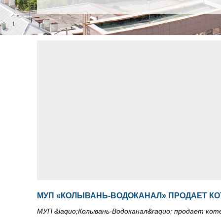
МУП «КОЛЫВАНЬ-ВОДОКАНАЛ» ПРОДАЕТ К
МУП &laquo;Колывань-Водоканал&raquo; продает кот