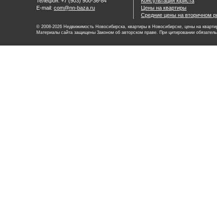
Телефон: +7 (903) 900-36-84
Консультация юриста
E-mail:
com@nn-baza.ru
Цены на квартиры
Средние цены на вторичном р
© 2008-2026 Недвижимость Новосибирска, квартиры в Новосибирске, цены на квартир
Материалы сайта защищены Законом об авторском праве. При цитировании обязатель