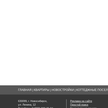
ГЛАВНАЯ
|
КВАРТИРЫ
|
НОВОСТРОЙКИ
|
КОТТЕДЖНЫЕ ПОСЕЛК
630099, г. Новосибирск,
Реклама на сайте
ул. Ленина, 12
Простой поиск