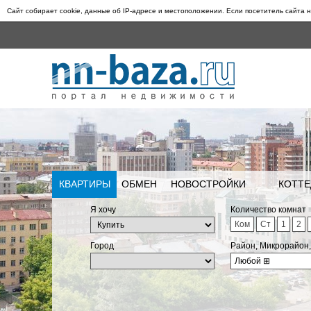
Сайт собирает cookie, данные об IP-адресе и местоположении. Если посетитель сайта н
КВАРТИРЫ
ОБМЕН
НОВОСТРОЙКИ
КОТТЕ
Я хочу
Количество комнат
Ком
Ст
1
2
Город
Район, Микрорайон
Любой
⊞