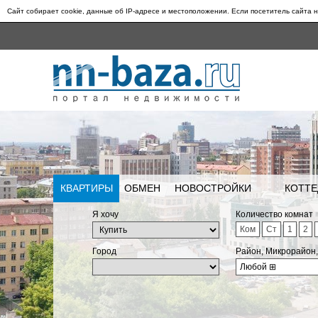
Сайт собирает cookie, данные об IP-адресе и местоположении. Если посетитель сайта н
КВАРТИРЫ
ОБМЕН
НОВОСТРОЙКИ
КОТТЕ
Я хочу
Количество комнат
Ком
Ст
1
2
Город
Район, Микрорайон
Любой
⊞