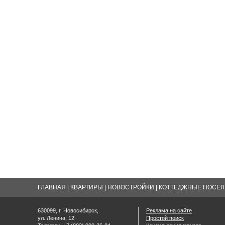
ГЛАВНАЯ
|
КВАРТИРЫ
|
НОВОСТРОЙКИ
|
КОТТЕДЖНЫЕ ПОСЕЛК
630099, г. Новосибирск,
Реклама на сайте
ул. Ленина, 12
Простой поиск