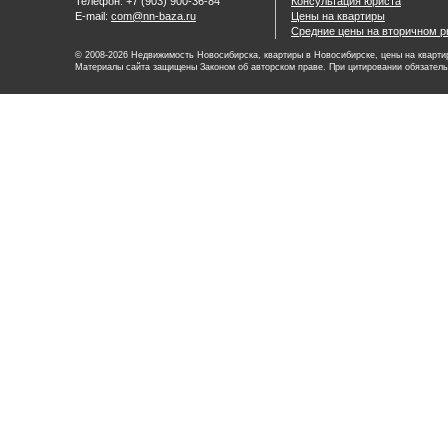
Телефон: +7 (903) 900-36-84
Консультация юриста
E-mail:
com@nn-baza.ru
Цены на квартиры
Средние цены на вторичном р
© 2008-2026 Недвижимость Новосибирска, квартиры в Новосибирске, цены на квартир
Материалы сайта защищены Законом об авторском праве. При цитировании обязатель