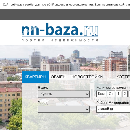
Сайт собирает cookie, данные об IP-адресе и местоположении. Если посетитель сайта н
КВАРТИРЫ
ОБМЕН
НОВОСТРОЙКИ
КОТТЕ
Я хочу
Количество комнат
Ком
Ст
1
2
Город
Район, Микрорайон
Любой
⊞