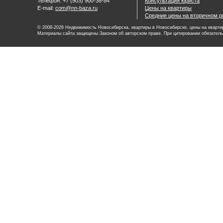
Телефон: +7 (903) 900-36-84
Консультация юриста
E-mail:
com@nn-baza.ru
Цены на квартиры
Средние цены на вторичном р
© 2008-2026 Недвижимость Новосибирска, квартиры в Новосибирске, цены на квартир
Материалы сайта защищены Законом об авторском праве. При цитировании обязатель