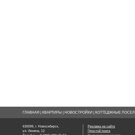
ГЛАВНАЯ
|
КВАРТИРЫ
|
НОВОСТРОЙКИ
|
КОТТЕДЖНЫЕ ПОСЕЛК
630099, г. Новосибирск,
Реклама на сайте
ул. Ленина, 12
Простой поиск