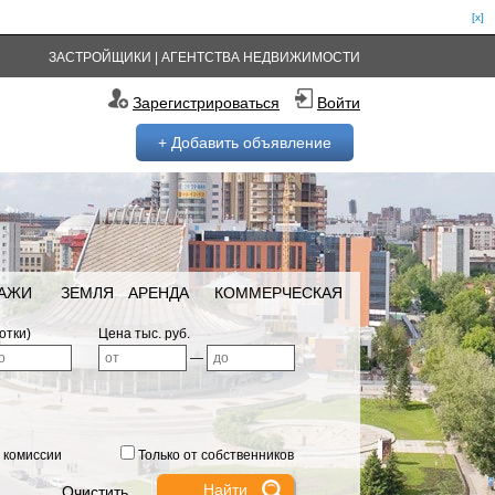
[x]
ЗАСТРОЙЩИКИ
|
АГЕНТСТВА НЕДВИЖИМОСТИ
Зарегистрироваться
Войти
+ Добавить объявление
РАЖИ
ЗЕМЛЯ
АРЕНДА
КОММЕРЧЕСКАЯ
отки)
Цена тыс. руб.
—
 комиссии
Только от собственников
Очистить