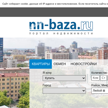
Сайт собирает cookie, данные об IP-адресе и местоположении. Если посетитель сайта н
КВАРТИРЫ
ОБМЕН
НОВОСТРОЙКИ
Я хочу
Количество
Ком
Ст
Город
Район, Мик
Любой
⊞