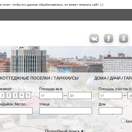
е хочет, чтобы его данные обрабатывались, он может покинуть сайт.
[x]
КОТТЕДЖНЫЕ ПОСЕЛКИ / ТАУНХАУСЫ
ДОМА / ДАЧИ / ГА
 комнат
Площадь кв.м.
Площадь участка (с
1
2
3
4
5
—
—
рорайон, Метро
Улица
Дом
Без
Подробный поиск
▼