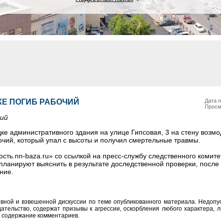
Е ПОГИБ РАБОЧИЙ
Дата п
Просм
чий
ке административного здания на улице Гипсовая, 3 на стену возм
очий, который упал с высоты и получил смертельные травмы.
ть.nn-baza.ru» со ссылкой на пресс-службу следственного комите
ланируют выяснить в результате доследственной проверки, после 
ние.
вной и взвешенной дискуссии по теме опубликованного материала. Недоп
тельство, содержат призывы к агрессии, оскорбления любого характера, л
а содержание комментариев.