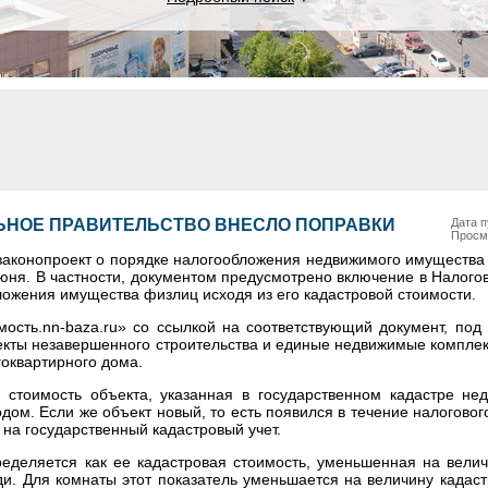
ЬНОЕ ПРАВИТЕЛЬСТВО ВНЕСЛО ПОПРАВКИ
Дата п
Просм
законопроект о порядке налогообложения недвижимого имущества
июня. В частности, документом предусмотрено включение в Налого
ложения имущества физлиц исходя из его кадастровой стоимости.
ость.nn-baza.ru» со ссылкой на соответствующий документ, под 
екты незавершенного строительства и единые недвижимые комплек
оквартирного дома.
 стоимость объекта, указанная в государственном кадастре не
дом. Если же объект новый, то есть появился в течение налоговог
 на государственный кадастровый учет.
пределяется как ее кадастровая стоимость, уменьшенная на вели
и. Для комнаты этот показатель уменьшается на величину кадаст