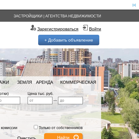
[x]
ЗАСТРОЙЩИКИ
|
АГЕНТСТВА НЕДВИЖИМОСТИ
Зарегистрироваться
Войти
+ Добавить объявление
РАЖИ
ЗЕМЛЯ
АРЕНДА
КОММЕРЧЕСКАЯ
отки)
Цена тыс. руб.
—
 комиссии
Только от собственников
Очистить