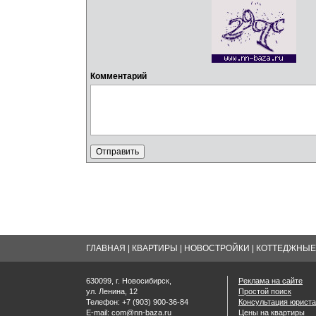
Комментарий
ГЛАВНАЯ
|
КВАРТИРЫ
|
НОВОСТРОЙКИ
|
КОТТЕДЖНЫЕ 
630099, г. Новосибирск,
Реклама на сайте
ул. Ленина, 12
Простой поиск
Телефон: +7 (903) 900-36-84
Консультация юриста
E-mail:
com@nn-baza.ru
Цены на квартиры