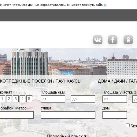
е хочет, чтобы его данные обрабатывались, он может покинуть сайт.
[x]
КОТТЕДЖНЫЕ ПОСЕЛКИ / ТАУНХАУСЫ
ДОМА / ДАЧИ / ГА
 комнат
Площадь кв.м.
Площадь участка (с
1
2
3
4
5
—
—
рорайон, Метро
Улица
Дом
Без
Подробный поиск
▼