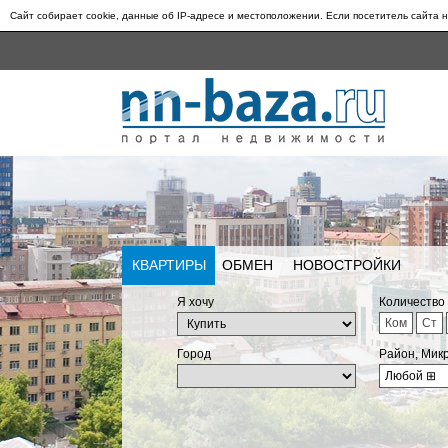
Сайт собирает cookie, данные об IP-адресе и местоположении. Если посетитель сайта н
КВАРТИРЫ
ОБМЕН
НОВОСТРОЙКИ
Я хочу
Количество
Ком
Ст
Город
Район, Мик
Любой
⊞