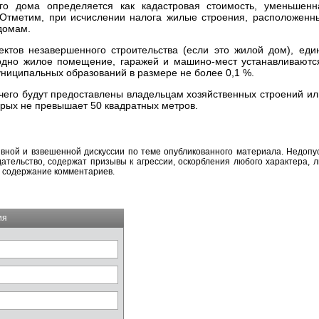
го дома определяется как кадастровая стоимость, уменьшен
 Отметим, при исчислении налога жилые строения, расположенн
домам.
ктов незавершенного строительства (если это жилой дом), ед
ы одно жилое помещение, гаражей и машино-мест устанавливают
ниципальных образований в размере не более 0,1 %.
чего будут предоставлены владельцам хозяйственных строений и
орых не превышает 50 квадратных метров.
вной и взвешенной дискуссии по теме опубликованного материала. Недоп
тельство, содержат призывы к агрессии, оскорбления любого характера, л
а содержание комментариев.
ия