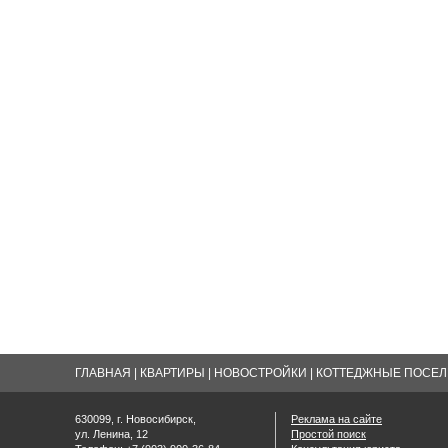
ГЛАВНАЯ
|
КВАРТИРЫ
|
НОВОСТРОЙКИ
|
КОТТЕДЖНЫЕ ПОСЕЛК
630099, г. Новосибирск,
Реклама на сайте
ул. Ленина, 12
Простой поиск