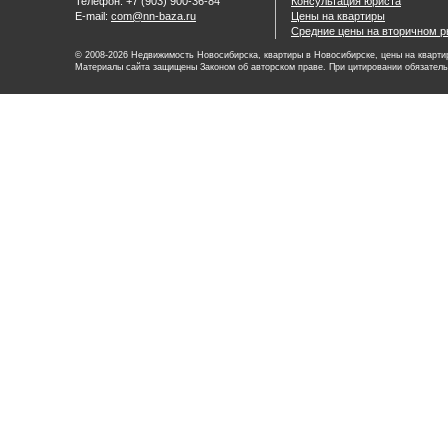
Телефон: +7 (903) 900-36-84
Консультация юриста
E-mail:
com@nn-baza.ru
Цены на квартиры
Средние цены на вторичном р
© 2008-2026 Недвижимость Новосибирска, квартиры в Новосибирске, цены на квартир
Материалы сайта защищены Законом об авторском праве. При цитировании обязатель