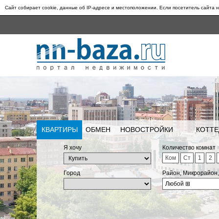
Сайт собирает cookie, данные об IP-адресе и местоположении. Если посетитель сайта н
КВАРТИРЫ
ОБМЕН
НОВОСТРОЙКИ
КОТТЕ
Я хочу
Количество комнат
Ком
Ст
1
2
Город
Район, Микрорайон
Любой
⊞