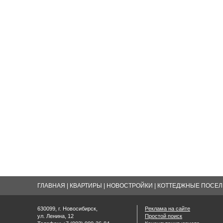
ГЛАВНАЯ
|
КВАРТИРЫ
|
НОВОСТРОЙКИ
|
КОТТЕДЖНЫЕ ПОСЕЛК
630099, г. Новосибирск,
Реклама на сайте
ул. Ленина, 12
Простой поиск