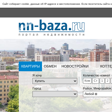
Сайт собирает cookie, данные об IP-адресе и местоположении. Если посетитель сайта н
КВАРТИРЫ
ОБМЕН
НОВОСТРОЙКИ
КОТТЕ
Я хочу
Количество комнат
Ком
Ст
1
2
Город
Район, Микрорайон
Любой
⊞