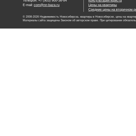
Телефон: +7 (903) 900-36-84
Консультация юриста
E-mail:
com@nn-baza.ru
Цены на квартиры
Средние цены на вторичном р
© 2008-2026 Недвижимость Новосибирска, квартиры в Новосибирске, цены на квартир
Материалы сайта защищены Законом об авторском праве. При цитировании обязатель