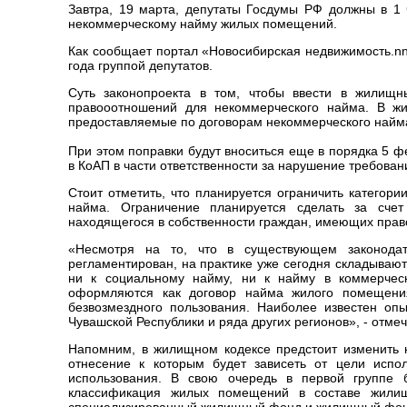
Завтра, 19 марта, депутаты Госдумы РФ должны в 1 
некоммерческому найму жилых помещений.
Как сообщает портал «Новосибирская недвижимость.nn-
года группой депутатов.
Суть законопроекта в том, чтобы ввести в жилищн
правооотношений для некоммерческого найма. В ж
предоставляемые по договорам некоммерческого найм
При этом поправки будут вноситься еще в порядка 5 ф
в КоАП
в части ответственности за нарушение требован
Стоит отметить, что планируется ограничить категор
найма. Ограничение планируется сделать за счет
находящегося в собственности граждан, имеющих прав
«Несмотря на то, что в существующем законода
регламентирован, на практике уже сегодня складываю
ни к социальному найму, ни к найму в коммерчес
оформляются как договор найма жилого помещени
безвозмездного пользования. Наиболее известен оп
Чувашской Республики и ряда других регионов», - отмеч
Напомним, в жилищном кодексе предстоит изменить 
отнесение к которым будет зависеть от цели исп
использования. В свою очередь в первой группе
классификация жилых помещений в составе жилищ