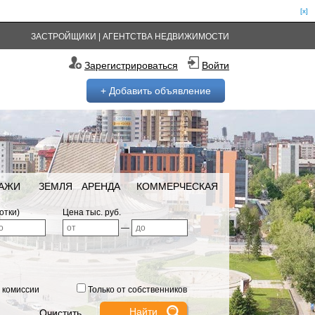
[x]
ЗАСТРОЙЩИКИ
|
АГЕНТСТВА НЕДВИЖИМОСТИ
Зарегистрироваться
Войти
+ Добавить объявление
РАЖИ
ЗЕМЛЯ
АРЕНДА
КОММЕРЧЕСКАЯ
отки)
Цена тыс. руб.
—
 комиссии
Только от собственников
Очистить