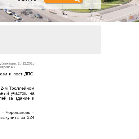
убликации: 18.12.2015
отров: 48
ови и пост ДПС.
о 2-м Троллейном
ный участок, на
лей за здание и
2 – Черепаново –
выкупить за 324