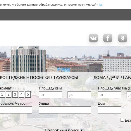
е хочет, чтобы его данные обрабатывались, он может покинуть сайт.
[x]
КОТТЕДЖНЫЕ ПОСЕЛКИ / ТАУНХАУСЫ
ДОМА / ДАЧИ / ГА
 комнат
Площадь кв.м.
Площадь участка (с
1
2
3
4
5
—
—
рорайон, Метро
Улица
Дом
Без
Подробный поиск
▼