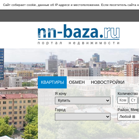
Сайт собирает cookie, данные об IP-адресе и местоположении. Если посетитель сайта н
КВАРТИРЫ
ОБМЕН
НОВОСТРОЙКИ
Я хочу
Количество
Ком
Ст
Город
Район, Мик
Любой
⊞