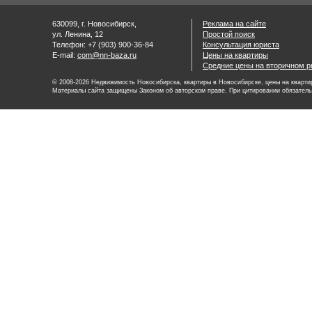
630099, г. Новосибирск,
Реклама на сайте
ул. Ленина, 12
Простой поиск
Телефон: +7 (903) 900-36-84
Консультация юриста
E-mail:
com@nn-baza.ru
Цены на квартиры
Средние цены на вторичном р
© 2008-2026 Недвижимость Новосибирска, квартиры в Новосибирске, цены на квартир
Материалы сайта защищены Законом об авторском праве. При цитировании обязатель