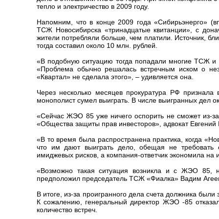
тепло и электричество в 2009 году.
Напомним, что в конце 2009 года «Сибирьэнерго» (в
ТСЖ Новосибирска «тринадцатые квитанции», с дона
жители потребляли больше, чем платили. Источник, бл
тогда составил около 10 млн. рублей.
«В подобную ситуацию тогда попадали многие ТСЖ и 
«Проблема обычно решалась встречным иском о нез
«Квартал» не сделала этого», – удивляется она.
Через несколько месяцев прокуратура РФ признала 
монополист сумел выиграть. В числе выигранных дел о
«Сейчас ЖЭО 85 уже ничего оспорить не сможет из-за
«Общества защиты прав инвесторов», адвокат Евгений
«В то время была распространена практика, когда «Н
что им дают выиграть дело, обещая не требовать 
имиджевых рисков, а компания-ответчик экономила на 
«Возможно такая ситуация возникла и с ЖЭО 85, н
предположил председатель ТСЖ «Фиалка» Вадим Агее
В итоге, из-за проигранного дела счета должника были
К сожалению, генеральный директор ЖЭО -85 отказал
количество встреч.