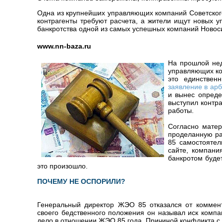
Одна из крупнейших управляющих компаний Советского
контрагенты требуют расчета, а жители ищут новых у
банкротства одной из самых успешных компаний Новос
www.nn-baza.ru
На прошлой нед
управляющих ко
это единствен
заявление в ар
и вынес опреде
выступил контр
работы.
Согласно матер
проделанную ра
85 самостоятел
сайте, компани
банкротом буде
это произошло.
ПОЧЕМУ НЕ ОСПОРИЛИ?
Генеральный директор ЖЭО 85 отказался от коммент
своего бедственного положения он называл иск компа
дело в отношении ЖЭО 85 года. Причиной конфликта с