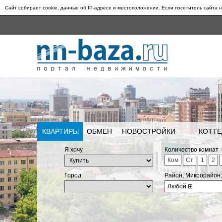
Сайт собирает cookie, данные об IP-адресе и местоположении. Если посетитель сайта н
КВАРТИРЫ
ОБМЕН
НОВОСТРОЙКИ
КОТТЕ
Я хочу
Количество комнат
Ком
Ст
1
2
Город
Район, Микрорайон
Любой
⊞