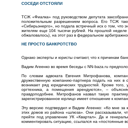
СОСЕДИ ОТСТОЯЛИ
ТСЖ «Фиалка» под руководством депутата заксобрани
положительным разрешением вопроса. Его ТСЖ также
«Сибирьэнерго», но подала встречный иск о том, что
жителям еще 104 тысячи рублей. На прошлой неделе
обжаловалось), на этот раз в федеральном арбитражно
НЕ ПРОСТО БАНКРОТСТВО
Однако эксперты и юристы считают, что к причинам бан
Вадим Агеенко во время беседы с NN-baza.ru предполож
По словам адвоката Евгения Митрофанова, компани
дружественную компанию-партнера подать на них в с
возникает ряд юридических трудностей. Кроме того, 
оргтехника, а помещения арендуются», – объясня
правдоподобнее. Митрофанов назвал такую практику
зарегистрированное юрлицо имеет отношение к компан
Эту версию подтвердил и Вадим Агеенко: «Ко мне за 
этих домов из района «шлюза». Они рассказывали, ч
прейти под управление УК «Квартал». Да и генерал
комментировать ситуацию, ссылался на «постоянные вс