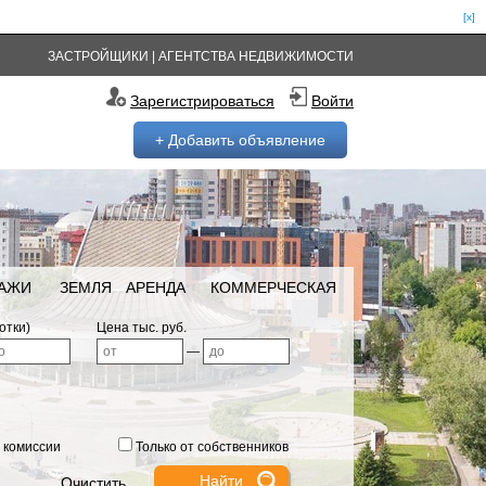
[x]
ЗАСТРОЙЩИКИ
|
АГЕНТСТВА НЕДВИЖИМОСТИ
Зарегистрироваться
Войти
+ Добавить объявление
РАЖИ
ЗЕМЛЯ
АРЕНДА
КОММЕРЧЕСКАЯ
отки)
Цена тыс. руб.
—
 комиссии
Только от собственников
Очистить