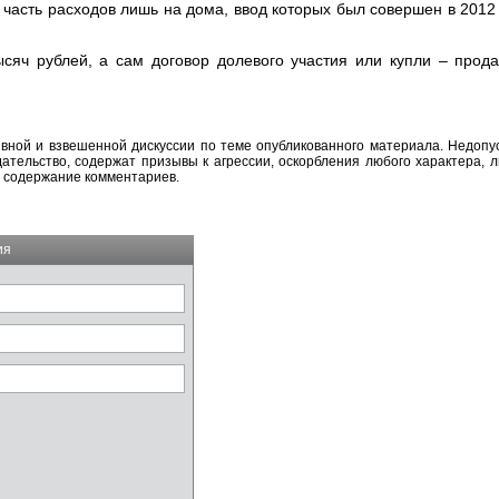
т часть расходов
лишь
на дома, ввод которых был совершен в 2012 
ысяч рублей, а сам договор долевого участия
или купли – прод
вной и взвешенной дискуссии по теме опубликованного материала. Недоп
тельство, содержат призывы к агрессии, оскорбления любого характера, л
а содержание комментариев.
ия