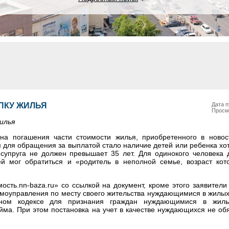
УПКУ ЖИЛЬЯ
Дата п
Просм
илья
на погашения части стоимости жилья, приобретенного в новос
для обращения за выплатой стало наличие детей или ребенка хот
о супруга не должен превышает 35 лет. Для одинокого человека 
ей мог обратиться и «родитель в неполной семье, возраст ко
сть.nn-baza.ru» со ссылкой на документ, кроме этого заявител
амоуправления по месту своего жительства нуждающимися в жилы
щном кодексе для признания граждан нуждающимися в жил
ма. При этом постановка на учет в качестве нуждающихся не об