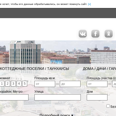
е хочет, чтобы его данные обрабатывались, он может покинуть сайт.
[x]
КОТТЕДЖНЫЕ ПОСЕЛКИ / ТАУНХАУСЫ
ДОМА / ДАЧИ / ГА
 комнат
Площадь кв.м.
Площадь участка (с
1
2
3
4
5
—
—
рорайон, Метро
Улица
Дом
Без
Подробный поиск
▼