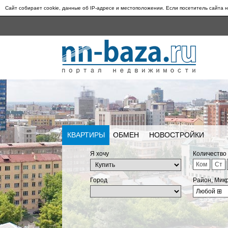
Сайт собирает cookie, данные об IP-адресе и местоположении. Если посетитель сайта н
КВАРТИРЫ
ОБМЕН
НОВОСТРОЙКИ
Я хочу
Количество
Ком
Ст
Город
Район, Мик
Любой
⊞