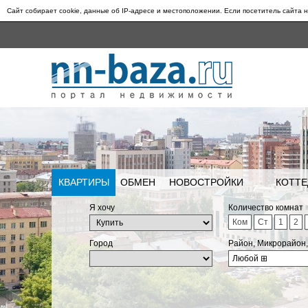
Сайт собирает cookie, данные об IP-адресе и местоположении. Если посетитель сайта н
КВАРТИРЫ
ОБМЕН
НОВОСТРОЙКИ
КОТТЕ
Я хочу
Количество комнат
Ком
Ст
1
2
Город
Район, Микрорайон
Любой
⊞