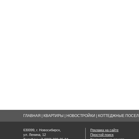
ГЛАВНАЯ
|
КВАРТИРЫ
|
НОВОСТРОЙКИ
|
КОТТЕДЖНЫЕ ПОСЕЛК
630099, г. Новосибирск,
Реклама на сайте
ул. Ленина, 12
Простой поиск