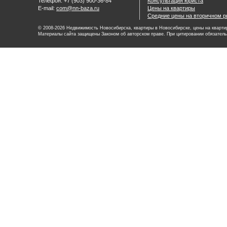
Телефон: +7 (903) 900-36-84
Консультация юриста
E-mail:
com@nn-baza.ru
Цены на квартиры
Средние цены на вторичном р
© 2008-2026 Недвижимость Новосибирска, квартиры в Новосибирске, цены на квартир
Материалы сайта защищены Законом об авторском праве. При цитировании обязатель