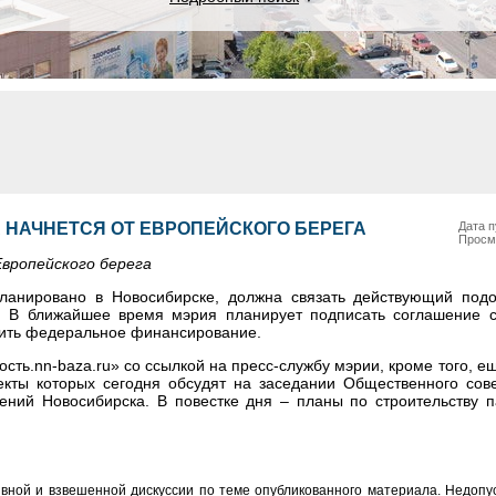
НАЧНЕТСЯ ОТ ЕВРОПЕЙСКОГО БЕРЕГА
Дата п
Просм
Европейского берега
планировано в Новосибирске, должна связать действующий под
. В ближайшее время мэрия планирует подписать соглашение 
учить федеральное финансирование.
ть.nn-baza.ru» со ссылкой на пресс-службу мэрии, кроме того, е
екты которых сегодня обсудят на заседании Общественного сов
ений Новосибирска. В повестке дня
–
планы по строительству п
вной и взвешенной дискуссии по теме опубликованного материала. Недоп