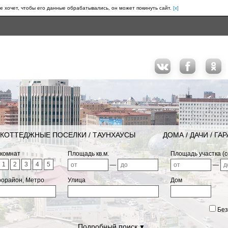
е хочет, чтобы его данные обрабатывались, он может покинуть сайт.
[x]
КОТТЕДЖНЫЕ ПОСЕЛКИ / ТАУНХАУСЫ
ДОМА / ДАЧИ / ГА
 комнат
Площадь кв.м.
Площадь участка (с
1
2
3
4
5
—
—
рорайон, Метро
Улица
Дом
Без
Подробный поиск
▼