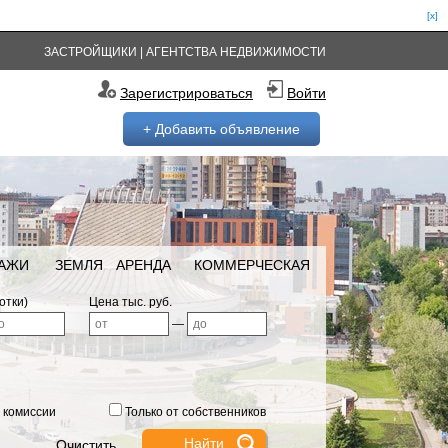
[x]
ЗАСТРОЙЩИКИ
|
АГЕНТСТВА НЕДВИЖИМОСТИ
Зарегистрироваться
Войти
+ Добавить объявление
РАЖИ
ЗЕМЛЯ
АРЕНДА
КОММЕРЧЕСКАЯ
отки)
Цена тыс. руб.
—
 комиссии
Только от собственников
Очистить