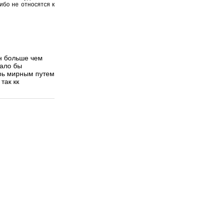
ибо не относятся к
ен больше чем
шало бы
ирь мирным путем
так кк