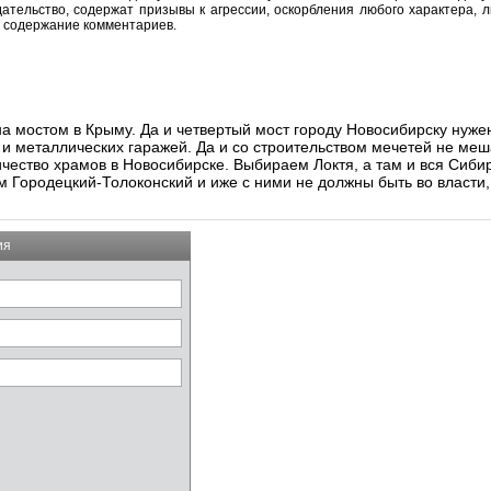
тельство, содержат призывы к агрессии, оскорбления любого характера, л
а содержание комментариев.
на мостом в Крыму. Да и четвертый мост городу Новосибирску нуж
 и металлических гаражей. Да и со строительством мечетей не ме
личество храмов в Новосибирске. Выбираем Локтя, а там и вся Сиб
м Городецкий-Толоконский и иже с ними не должны быть во власти, 
ия