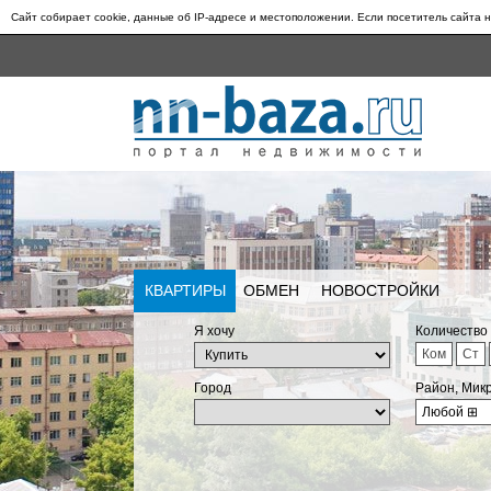
Сайт собирает cookie, данные об IP-адресе и местоположении. Если посетитель сайта н
КВАРТИРЫ
ОБМЕН
НОВОСТРОЙКИ
Я хочу
Количество
Ком
Ст
Город
Район, Мик
Любой
⊞