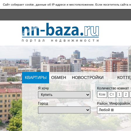
Сайт собирает cookie, данные об IP-адресе и местоположении. Если посетитель сайта н
КВАРТИРЫ
ОБМЕН
НОВОСТРОЙКИ
КОТТЕ
Я хочу
Количество комнат
Ком
Ст
1
2
Город
Район, Микрорайон
Любой
⊞