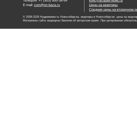
Телефон: +7 (903) 900-36-84
Консультация юриста
E-mail:
com@nn-baza.ru
Цены на квартиры
Средние цены на вторичном р
© 2008-2026 Недвижимость Новосибирска, квартиры в Новосибирске, цены на квартир
Материалы сайта защищены Законом об авторском праве. При цитировании обязатель