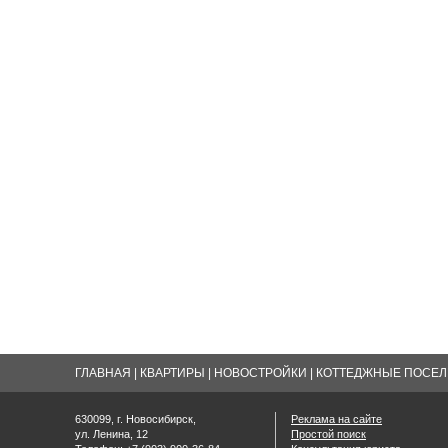
ГЛАВНАЯ
|
КВАРТИРЫ
|
НОВОСТРОЙКИ
|
КОТТЕДЖНЫЕ ПОСЕЛК
630099, г. Новосибирск,
Реклама на сайте
ул. Ленина, 12
Простой поиск