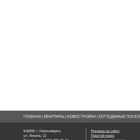
ГЛАВНАЯ
|
КВАРТИРЫ
|
НОВОСТРОЙКИ
|
КОТТЕДЖНЫЕ ПОСЕЛК
630099, г. Новосибирск,
Реклама на сайте
ул. Ленина, 12
Простой поиск