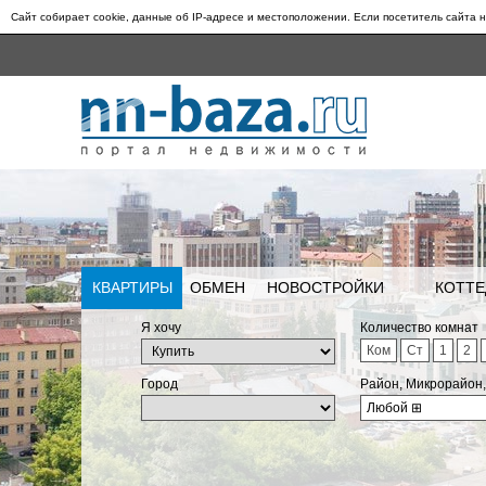
Сайт собирает cookie, данные об IP-адресе и местоположении. Если посетитель сайта н
КВАРТИРЫ
ОБМЕН
НОВОСТРОЙКИ
КОТТЕ
Я хочу
Количество комнат
Ком
Ст
1
2
Город
Район, Микрорайон
Любой
⊞