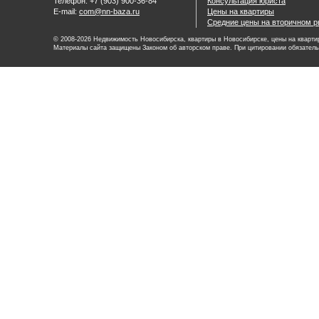
Телефон: +7 (903) 900-36-84
Консультация юриста
E-mail:
com@nn-baza.ru
Цены на квартиры
Средние цены на вторичном р
© 2008-2026 Недвижимость Новосибирска, квартиры в Новосибирске, цены на квартир
Материалы сайта защищены Законом об авторском праве. При цитировании обязатель