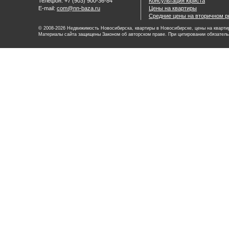
Телефон: +7 (903) 900-36-84
Консультация юриста
E-mail:
com@nn-baza.ru
Цены на квартиры
Средние цены на вторичном р
© 2008-2026 Недвижимость Новосибирска, квартиры в Новосибирске, цены на квартир
Материалы сайта защищены Законом об авторском праве. При цитировании обязатель