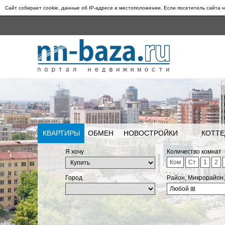
Сайт собирает cookie, данные об IP-адресе и местоположении. Если посетитель сайта н
КВАРТИРЫ
ОБМЕН
НОВОСТРОЙКИ
КОТТЕ
Я хочу
Количество комнат
Ком
Ст
1
2
Город
Район, Микрорайон
Любой
⊞