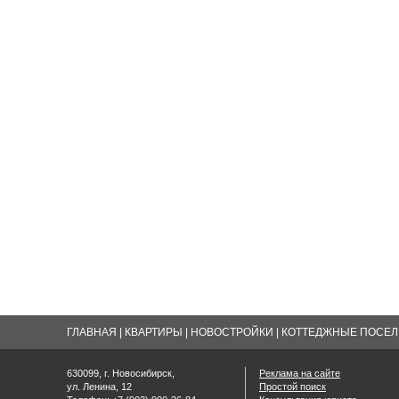
ГЛАВНАЯ
|
КВАРТИРЫ
|
НОВОСТРОЙКИ
|
КОТТЕДЖНЫЕ ПОСЕЛК
630099, г. Новосибирск,
Реклама на сайте
ул. Ленина, 12
Простой поиск