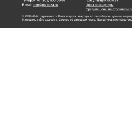
Телефон: +7 (903) 900-36-84
Консультация юриста
E-mail:
com@nn-baza.ru
Цены на квартиры
Средние цены на вторичном р
© 2008-2026 Недвижимость Новосибирска, квартиры в Новосибирске, цены на квартир
Материалы сайта защищены Законом об авторском праве. При цитировании обязатель