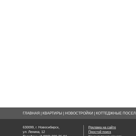
ГЛАВНАЯ
|
КВАРТИРЫ
|
НОВОСТРОЙКИ
|
КОТТЕДЖНЫЕ ПОСЕЛК
630099, г. Новосибирск,
Реклама на сайте
ул. Ленина, 12
Простой поиск