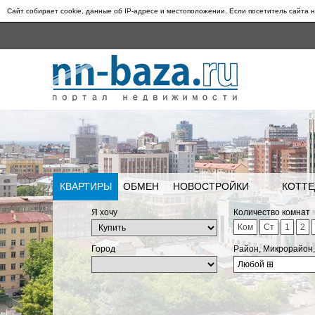
Сайт собирает cookie, данные об IP-адресе и местоположении. Если посетитель сайта н
КВАРТИРЫ
ОБМЕН
НОВОСТРОЙКИ
КОТТЕ
Я хочу
Количество комнат
Ком
Ст
1
2
Город
Район, Микрорайон
Любой
⊞