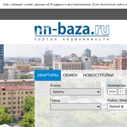
Сайт собирает cookie, данные об IP-адресе и местоположении. Если посетитель сайта н
КВАРТИРЫ
ОБМЕН
НОВОСТРОЙКИ
Я хочу
Количество
Ком
Ст
Город
Район, Мик
Любой
⊞