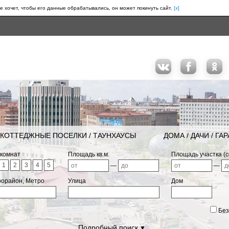
е хочет, чтобы его данные обрабатывались, он может покинуть сайт.
[x]
КОТТЕДЖНЫЕ ПОСЕЛКИ / ТАУНХАУСЫ
ДОМА / ДАЧИ / ГА
 комнат
Площадь кв.м.
Площадь участка (с
1
2
3
4
5
—
—
рорайон, Метро
Улица
Дом
Без
Подробный поиск
▼