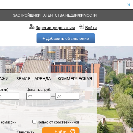
[x]
ЗАСТРОЙЩИКИ
|
АГЕНТСТВА НЕДВИЖИМОСТИ
Зарегистрироваться
Войти
+ Добавить объявление
РАЖИ
ЗЕМЛЯ
АРЕНДА
КОММЕРЧЕСКАЯ
отки)
Цена тыс. руб.
—
 комиссии
Только от собственников
Очистить