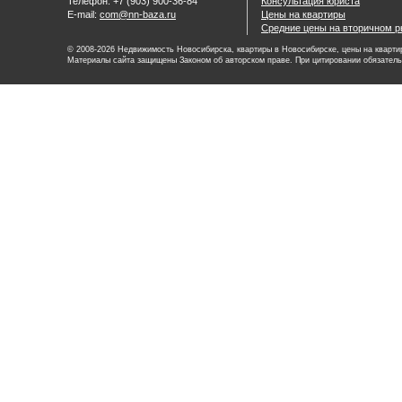
Телефон: +7 (903) 900-36-84
Консультация юриста
E-mail:
com@nn-baza.ru
Цены на квартиры
Средние цены на вторичном р
© 2008-2026 Недвижимость Новосибирска, квартиры в Новосибирске, цены на квартир
Материалы сайта защищены Законом об авторском праве. При цитировании обязатель