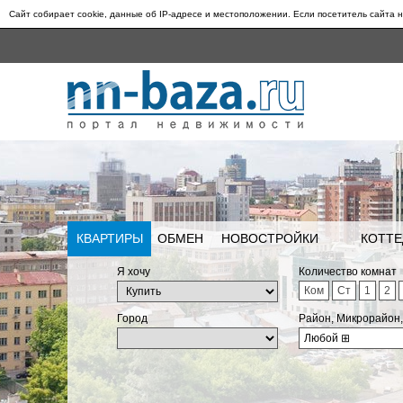
Сайт собирает cookie, данные об IP-адресе и местоположении. Если посетитель сайта н
КВАРТИРЫ
ОБМЕН
НОВОСТРОЙКИ
КОТТЕ
Я хочу
Количество комнат
Ком
Ст
1
2
Город
Район, Микрорайон
Любой
⊞