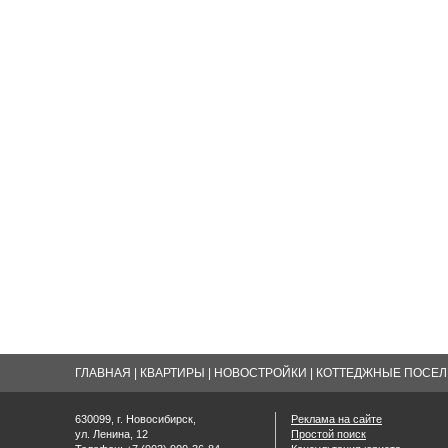
ГЛАВНАЯ
|
КВАРТИРЫ
|
НОВОСТРОЙКИ
|
КОТТЕДЖНЫЕ ПОСЕЛК
630099, г. Новосибирск,
Реклама на сайте
ул. Ленина, 12
Простой поиск