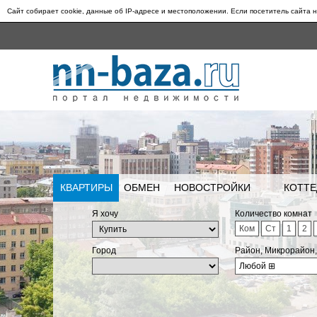
Сайт собирает cookie, данные об IP-адресе и местоположении. Если посетитель сайта н
КВАРТИРЫ
ОБМЕН
НОВОСТРОЙКИ
КОТТЕ
Я хочу
Количество комнат
Ком
Ст
1
2
Город
Район, Микрорайон
Любой
⊞