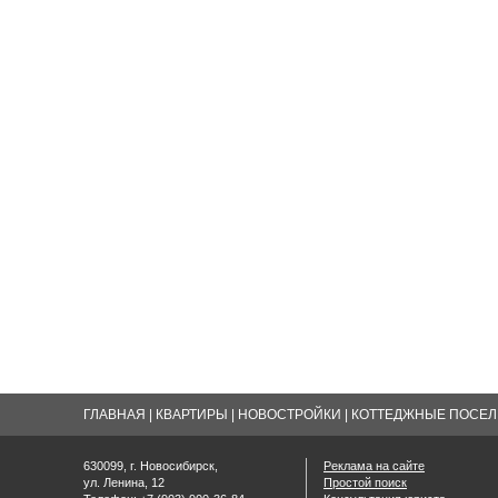
ГЛАВНАЯ
|
КВАРТИРЫ
|
НОВОСТРОЙКИ
|
КОТТЕДЖНЫЕ ПОСЕЛК
630099, г. Новосибирск,
Реклама на сайте
ул. Ленина, 12
Простой поиск