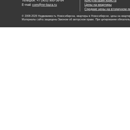
Телефон: +7 (903) 900-36-84
Консультация юриста
E-mail:
com@nn-baza.ru
Цены на квартиры
Средние цены на вторичном р
© 2008-2026 Недвижимость Новосибирска, квартиры в Новосибирске, цены на квартир
Материалы сайта защищены Законом об авторском праве. При цитировании обязатель