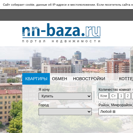
Сайт собирает cookie, данные об IP-адресе и местоположении. Если посетитель сайта н
КВАРТИРЫ
ОБМЕН
НОВОСТРОЙКИ
КОТТЕ
Я хочу
Количество комнат
Ком
Ст
1
2
Город
Район, Микрорайон
Любой
⊞