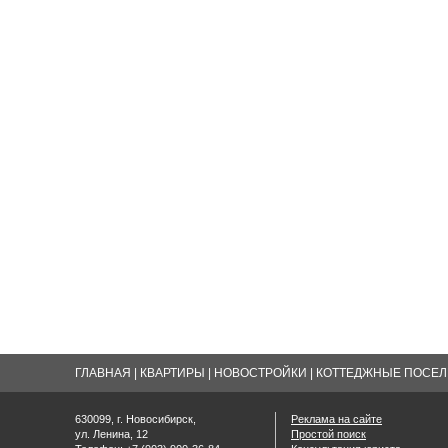
ГЛАВНАЯ
|
КВАРТИРЫ
|
НОВОСТРОЙКИ
|
КОТТЕДЖНЫЕ ПОСЕЛК
630099, г. Новосибирск,
Реклама на сайте
ул. Ленина, 12
Простой поиск