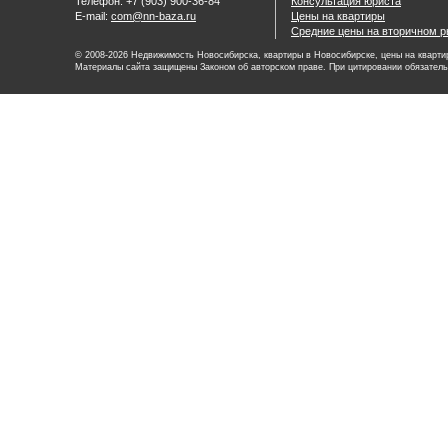
Телефон: +7 (903) 900-36-84
Консультация юриста
E-mail:
com@nn-baza.ru
Цены на квартиры
Средние цены на вторичном р
© 2008-2026 Недвижимость Новосибирска, квартиры в Новосибирске, цены на квартир
Материалы сайта защищены Законом об авторском праве. При цитировании обязатель