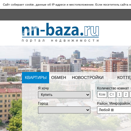
Сайт собирает cookie, данные об IP-адресе и местоположении. Если посетитель сайта н
КВАРТИРЫ
ОБМЕН
НОВОСТРОЙКИ
КОТТЕ
Я хочу
Количество комнат
Ком
Ст
1
2
Город
Район, Микрорайон
Любой
⊞