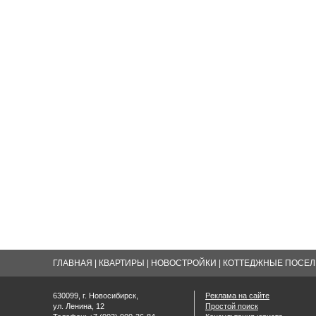
ГЛАВНАЯ
|
КВАРТИРЫ
|
НОВОСТРОЙКИ
|
КОТТЕДЖНЫЕ ПОСЕЛК
630099, г. Новосибирск,
Реклама на сайте
ул. Ленина, 12
Простой поиск