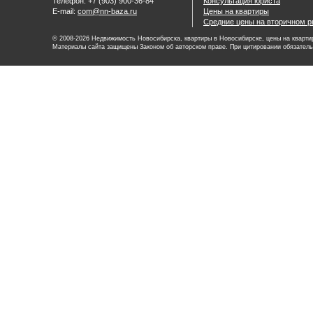
Телефон: +7 (903) 900-36-84
Консультация юриста
E-mail:
com@nn-baza.ru
Цены на квартиры
Средние цены на вторичном р
© 2008-2026 Недвижимость Новосибирска, квартиры в Новосибирске, цены на квартир
Материалы сайта защищены Законом об авторском праве. При цитировании обязатель