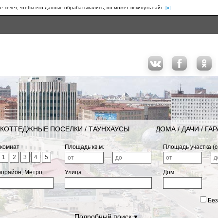
е хочет, чтобы его данные обрабатывались, он может покинуть сайт.
[x]
КОТТЕДЖНЫЕ ПОСЕЛКИ / ТАУНХАУСЫ
ДОМА / ДАЧИ / ГА
 комнат
Площадь кв.м.
Площадь участка (с
1
2
3
4
5
—
—
рорайон, Метро
Улица
Дом
Без
Подробный поиск
▼