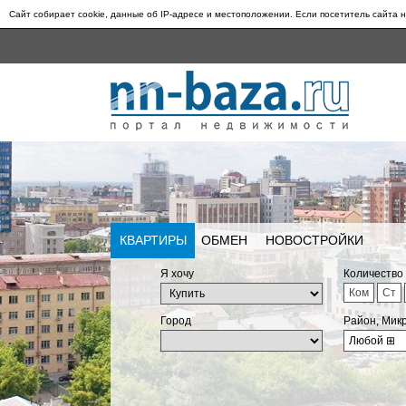
Сайт собирает cookie, данные об IP-адресе и местоположении. Если посетитель сайта н
КВАРТИРЫ
ОБМЕН
НОВОСТРОЙКИ
Я хочу
Количество
Ком
Ст
Город
Район, Мик
Любой
⊞