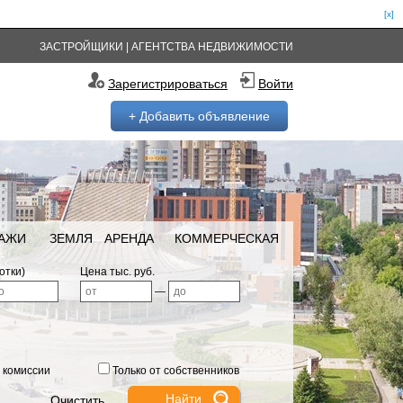
[x]
ЗАСТРОЙЩИКИ
|
АГЕНТСТВА НЕДВИЖИМОСТИ
Зарегистрироваться
Войти
+ Добавить объявление
РАЖИ
ЗЕМЛЯ
АРЕНДА
КОММЕРЧЕСКАЯ
отки)
Цена тыс. руб.
—
 комиссии
Только от собственников
Очистить