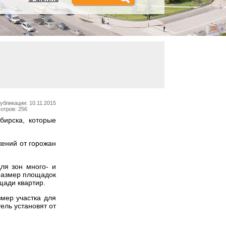
убликации: 10.11.2015
отров: 256
бирска, которые
жений от горожан
ля зон много- и
размер площадок
щади квартир.
змер участка для
ель установят от