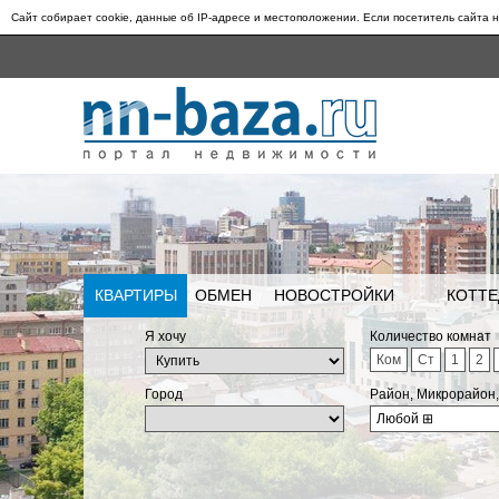
Сайт собирает cookie, данные об IP-адресе и местоположении. Если посетитель сайта н
КВАРТИРЫ
ОБМЕН
НОВОСТРОЙКИ
КОТТЕ
Я хочу
Количество комнат
Ком
Ст
1
2
Город
Район, Микрорайон
Любой
⊞