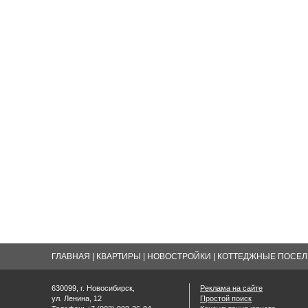
ГЛАВНАЯ
|
КВАРТИРЫ
|
НОВОСТРОЙКИ
|
КОТТЕДЖНЫЕ ПОСЕЛК
630099, г. Новосибирск,
Реклама на сайте
ул. Ленина, 12
Простой поиск