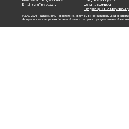
Телефон: +7 (903) 900-36-84
Консультация юриста
E-mail:
com@nn-baza.ru
Цены на квартиры
Средние цены на вторичном р
© 2008-2026 Недвижимость Новосибирска, квартиры в Новосибирске, цены на квартир
Материалы сайта защищены Законом об авторском праве. При цитировании обязатель