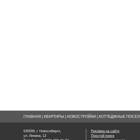
ГЛАВНАЯ
|
КВАРТИРЫ
|
НОВОСТРОЙКИ
|
КОТТЕДЖНЫЕ ПОСЕЛК
630099, г. Новосибирск,
Реклама на сайте
ул. Ленина, 12
Простой поиск