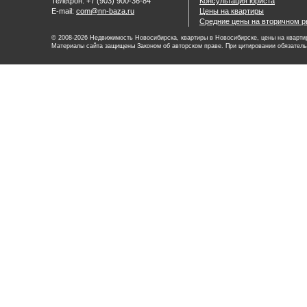
Телефон: +7 (903) 900-36-84
Консультация юриста
E-mail:
com@nn-baza.ru
Цены на квартиры
Средние цены на вторичном р
© 2008-2026 Недвижимость Новосибирска, квартиры в Новосибирске, цены на квартир
Материалы сайта защищены Законом об авторском праве. При цитировании обязатель