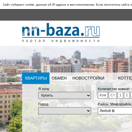
Сайт собирает cookie, данные об IP-адресе и местоположении. Если посетитель сайта н
КВАРТИРЫ
ОБМЕН
НОВОСТРОЙКИ
КОТТЕ
Я хочу
Количество комнат
Ком
Ст
1
2
Город
Район, Микрорайон
Любой
⊞