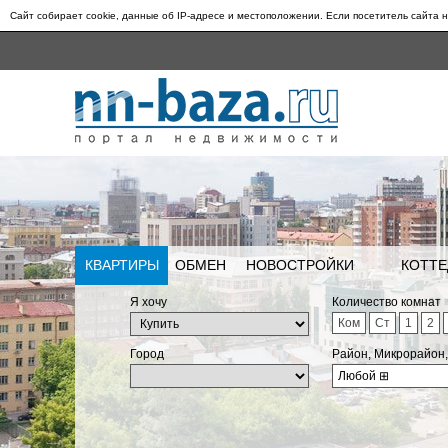
Сайт собирает cookie, данные об IP-адресе и местоположении. Если посетитель сайта н
КВАРТИРЫ
ОБМЕН
НОВОСТРОЙКИ
КОТТЕ
Я хочу
Количество комнат
Ком
Ст
1
2
Город
Район, Микрорайон
Любой
⊞