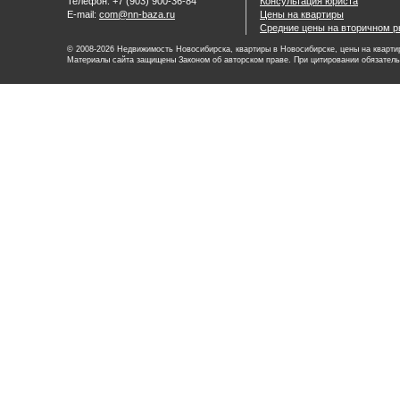
Телефон: +7 (903) 900-36-84
Консультация юриста
E-mail:
com@nn-baza.ru
Цены на квартиры
Средние цены на вторичном р
© 2008-2026 Недвижимость Новосибирска, квартиры в Новосибирске, цены на квартир
Материалы сайта защищены Законом об авторском праве. При цитировании обязатель