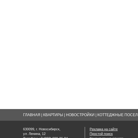
ГЛАВНАЯ
|
КВАРТИРЫ
|
НОВОСТРОЙКИ
|
КОТТЕДЖНЫЕ ПОСЕЛК
630099, г. Новосибирск,
Реклама на сайте
ул. Ленина, 12
Простой поиск