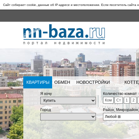
Сайт собирает cookie, данные об IP-адресе и местоположении. Если посетитель сайта н
КВАРТИРЫ
ОБМЕН
НОВОСТРОЙКИ
КОТТЕ
Я хочу
Количество комнат
Ком
Ст
1
2
Город
Район, Микрорайон
Любой
⊞