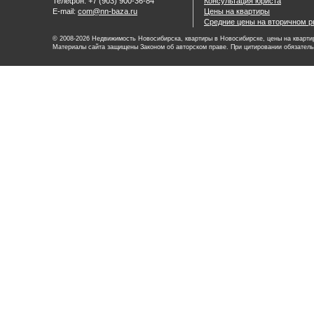
Телефон: +7 (903) 900-36-84
Консультация юриста
E-mail:
com@nn-baza.ru
Цены на квартиры
Средние цены на вторичном р
© 2008-2026 Недвижимость Новосибирска, квартиры в Новосибирске, цены на квартир
Материалы сайта защищены Законом об авторском праве. При цитировании обязатель