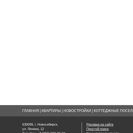
ГЛАВНАЯ
|
КВАРТИРЫ
|
НОВОСТРОЙКИ
|
КОТТЕДЖНЫЕ ПОСЕЛК
630099, г. Новосибирск,
Реклама на сайте
ул. Ленина, 12
Простой поиск