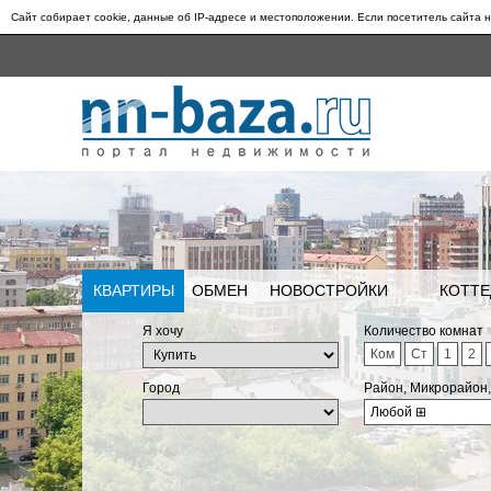
Сайт собирает cookie, данные об IP-адресе и местоположении. Если посетитель сайта н
КВАРТИРЫ
ОБМЕН
НОВОСТРОЙКИ
КОТТЕ
Я хочу
Количество комнат
Ком
Ст
1
2
Город
Район, Микрорайон
Любой
⊞