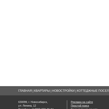
ГЛАВНАЯ
|
КВАРТИРЫ
|
НОВОСТРОЙКИ
|
КОТТЕДЖНЫЕ ПОСЕЛК
630099, г. Новосибирск,
Реклама на сайте
ул. Ленина, 12
Простой поиск