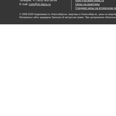
Телефон: +7 (903) 900-36-84
Консультация юриста
E-mail:
com@nn-baza.ru
Цены на квартиры
Средние цены на вторичном р
© 2008-2026 Недвижимость Новосибирска, квартиры в Новосибирске, цены на квартир
Материалы сайта защищены Законом об авторском праве. При цитировании обязатель