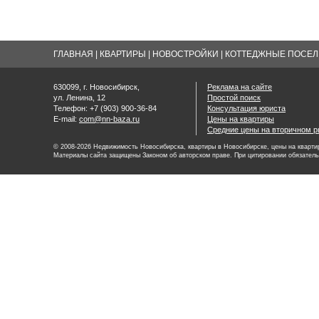
ГЛАВНАЯ
|
КВАРТИРЫ
|
НОВОСТРОЙКИ
|
КОТТЕДЖНЫЕ ПОСЕЛК
630099, г. Новосибирск,
Реклама на сайте
ул. Ленина, 12
Простой поиск
Телефон: +7 (903) 900-36-84
Консультация юриста
E-mail:
com@nn-baza.ru
Цены на квартиры
Средние цены на вторичном р
© 2008-2026 Недвижимость Новосибирска, квартиры в Новосибирске, цены на квартир
Материалы сайта защищены Законом об авторском праве. При цитировании обязатель