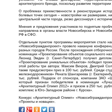
архитектурного бренда, поскольку развитие территори
О проблемах преемственности в реконструкции исто
болевых точек сегодня – новостройки ни размерами, 
центральной части города, резко диссонируя с историч
Мнения и предложения участников по поднятым пробл
направлена в органы власти Новосибирска и Новосиби
РФ в СФО.
Отдельным пунктом программы мероприятия стало на
«Новосибгражданпроект» провело накануне конференци
разных городов России. После прохождения отборочног
номинации «Проектирование объектов социального наз
Леонид Эмдин (г. Санкт-Петербург) получил дипло
«Проектирование уникальных объектов» победил проект
этой работы три автора: Максим Вихров, Дмитрий Сол
также предусмотрен приз в 100 тыс. рублей. Среди с
железнодорожников» Рената Шангареева (г. Екатеринб
тыс. рублей. Подарок от спонсора, компании ЗАО «Ш
который признан победителем в номинации «Лучш
«Архитектурный Олимп 2012» и призом в 250 тыс. рубл
комплекс в Юго-Западном районе г. Курска».
Конкурс «Архитектурный Олимп» «Новосибгражданпрое
«Проекты и новации».