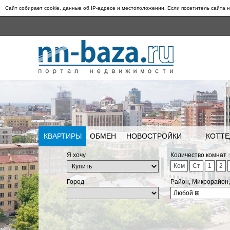
Сайт собирает cookie, данные об IP-адресе и местоположении. Если посетитель сайта н
КВАРТИРЫ
ОБМЕН
НОВОСТРОЙКИ
КОТТЕ
Я хочу
Количество комнат
Ком
Ст
1
2
Город
Район, Микрорайон
Любой
⊞