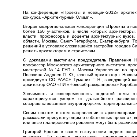
На конференции «Проекты и новации-2012» архитек
конкурса «Архитектурный Олимп».
Вторая межрегиональная конференция «Проекты и нов
более 150 участников, в числе которых архитекторы,
власти, профессора и доценты архитектурных вузов,
области, Москвы, Санкт-Петербурга, Екатеринбурга, 
решений в условиях сложившейся застройки городов Си
решать архитекторам и строителям.
С докладами выступили председатель Правления Н
профессор Московского архитектурного института, пр
мастерской №14 ГУП г. Москвы Управление по про
Посохина Андреев П. Ю., главный архитектор г. Ново
президиума СО РААСН Туманик Г. Н., заведующий ка
архитектор ОАО «ПИ «Новосибгражданпроект» Коробань
Значимость и своевременность поднятой темы от
характеризуется уходом от дальнейшего расширен
совершенствованием внутригородских территориальных
Своим опытом в этом направлении с архитекторами 
рассказали присутствующим о собственных проектах, 
или иные планировочные решения могут быть реализов
Григорий Ерохин в своем выступлении поднял вопр
условиях. По словам докладчика, территориальн