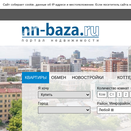
Сайт собирает cookie, данные об IP-адресе и местоположении. Если посетитель сайта н
КВАРТИРЫ
ОБМЕН
НОВОСТРОЙКИ
КОТТЕ
Я хочу
Количество комнат
Ком
Ст
1
2
Город
Район, Микрорайон
Любой
⊞