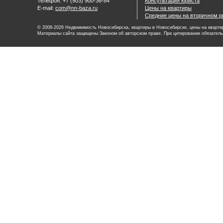
Телефон: +7 (903) 900-36-84
Консультация юриста
E-mail:
com@nn-baza.ru
Цены на квартиры
Средние цены на вторичном р
© 2008-2026 Недвижимость Новосибирска, квартиры в Новосибирске, цены на квартир
Материалы сайта защищены Законом об авторском праве. При цитировании обязатель