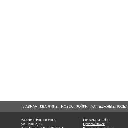
ГЛАВНАЯ
|
КВАРТИРЫ
|
НОВОСТРОЙКИ
|
КОТТЕДЖНЫЕ ПОСЕЛК
630099, г. Новосибирск,
Реклама на сайте
ул. Ленина, 12
Простой поиск