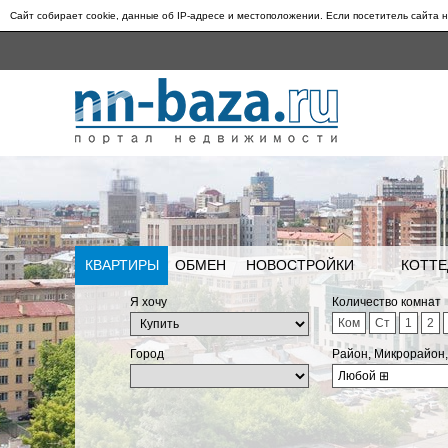
Сайт собирает cookie, данные об IP-адресе и местоположении. Если посетитель сайта н
КВАРТИРЫ
ОБМЕН
НОВОСТРОЙКИ
КОТТЕ
Я хочу
Количество комнат
Ком
Ст
1
2
Город
Район, Микрорайон
Любой
⊞