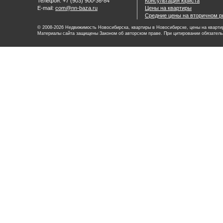
Телефон: +7 (903) 900-36-84
Консультация юриста
E-mail:
com@nn-baza.ru
Цены на квартиры
Средние цены на вторичном р
© 2008-2026 Недвижимость Новосибирска, квартиры в Новосибирске, цены на квартир
Материалы сайта защищены Законом об авторском праве. При цитировании обязатель