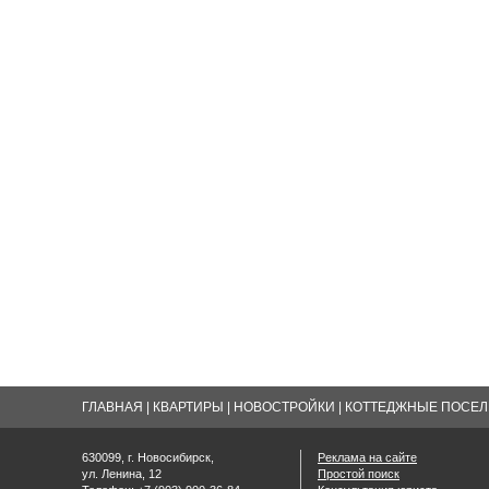
ГЛАВНАЯ
|
КВАРТИРЫ
|
НОВОСТРОЙКИ
|
КОТТЕДЖНЫЕ ПОСЕЛК
630099, г. Новосибирск,
Реклама на сайте
ул. Ленина, 12
Простой поиск