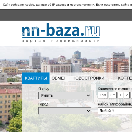
Сайт собирает cookie, данные об IP-адресе и местоположении. Если посетитель сайта н
КВАРТИРЫ
ОБМЕН
НОВОСТРОЙКИ
КОТТЕ
Я хочу
Количество комнат
Ком
Ст
1
2
Город
Район, Микрорайон
Любой
⊞