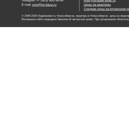
Телефон: +7 (903) 900-36-84
Консультация юриста
E-mail:
com@nn-baza.ru
Цены на квартиры
Средние цены на вторичном р
© 2008-2026 Недвижимость Новосибирска, квартиры в Новосибирске, цены на квартир
Материалы сайта защищены Законом об авторском праве. При цитировании обязатель