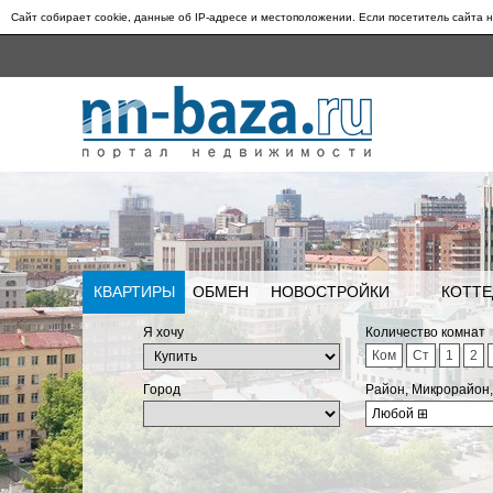
Сайт собирает cookie, данные об IP-адресе и местоположении. Если посетитель сайта н
КВАРТИРЫ
ОБМЕН
НОВОСТРОЙКИ
КОТТЕ
Я хочу
Количество комнат
Ком
Ст
1
2
Город
Район, Микрорайон
Любой
⊞