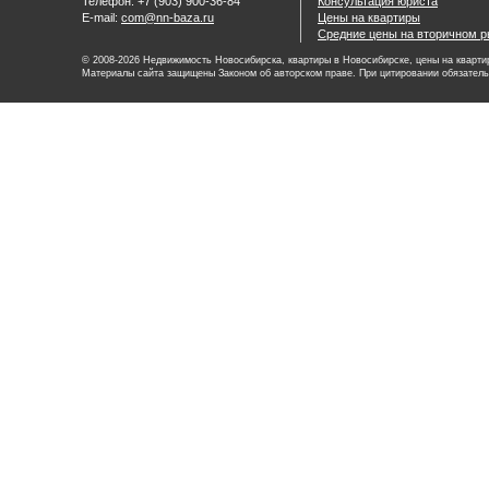
Телефон: +7 (903) 900-36-84
Консультация юриста
E-mail:
com@nn-baza.ru
Цены на квартиры
Средние цены на вторичном р
© 2008-2026 Недвижимость Новосибирска, квартиры в Новосибирске, цены на квартир
Материалы сайта защищены Законом об авторском праве. При цитировании обязатель