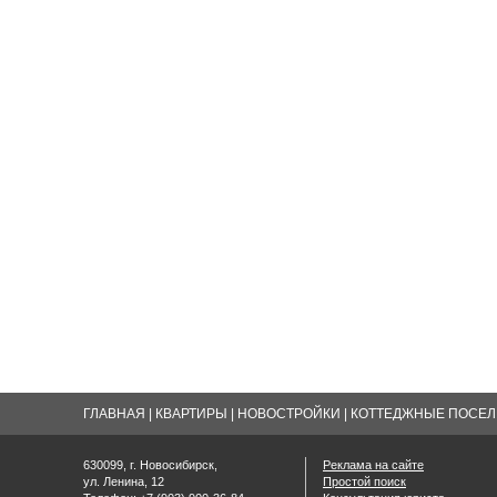
ГЛАВНАЯ
|
КВАРТИРЫ
|
НОВОСТРОЙКИ
|
КОТТЕДЖНЫЕ ПОСЕЛК
630099, г. Новосибирск,
Реклама на сайте
ул. Ленина, 12
Простой поиск