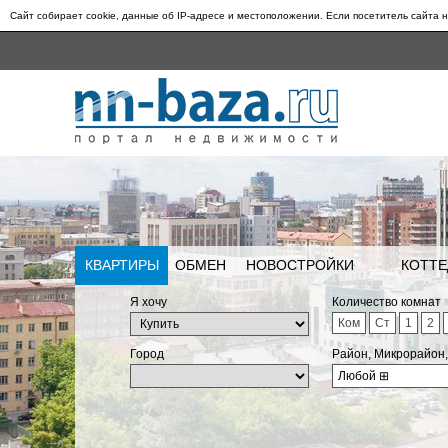
Сайт собирает cookie, данные об IP-адресе и местоположении. Если посетитель сайта н
КВАРТИРЫ
ОБМЕН
НОВОСТРОЙКИ
КОТТЕ
Я хочу
Количество комнат
Ком
Ст
1
2
Город
Район, Микрорайон
Любой
⊞