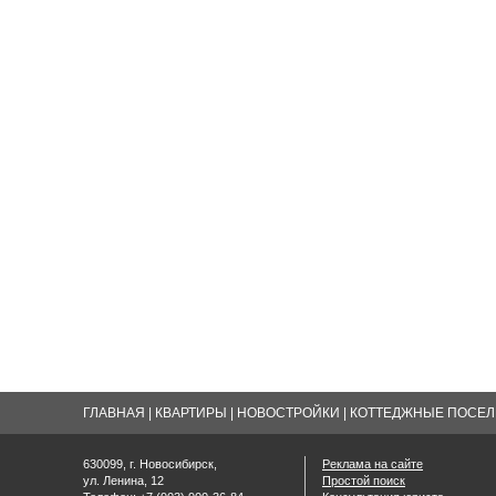
ГЛАВНАЯ
|
КВАРТИРЫ
|
НОВОСТРОЙКИ
|
КОТТЕДЖНЫЕ ПОСЕЛК
630099, г. Новосибирск,
Реклама на сайте
ул. Ленина, 12
Простой поиск