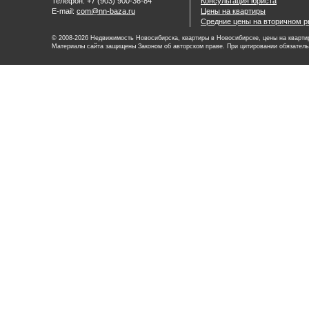
Телефон: +7 (903) 900-36-84
Консультация юриста
E-mail:
com@nn-baza.ru
Цены на квартиры
Средние цены на вторичном р
© 2008-2026 Недвижимость Новосибирска, квартиры в Новосибирске, цены на квартир
Материалы сайта защищены Законом об авторском праве. При цитировании обязатель