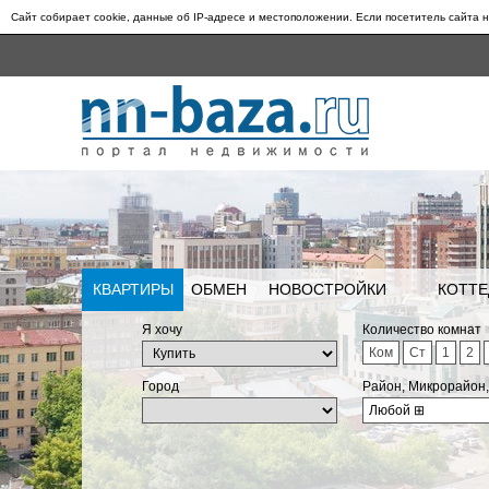
Сайт собирает cookie, данные об IP-адресе и местоположении. Если посетитель сайта н
КВАРТИРЫ
ОБМЕН
НОВОСТРОЙКИ
КОТТЕ
Я хочу
Количество комнат
Ком
Ст
1
2
Город
Район, Микрорайон
Любой
⊞