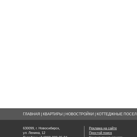
ГЛАВНАЯ
|
КВАРТИРЫ
|
НОВОСТРОЙКИ
|
КОТТЕДЖНЫЕ ПОСЕЛК
630099, г. Новосибирск,
Реклама на сайте
ул. Ленина, 12
Простой поиск