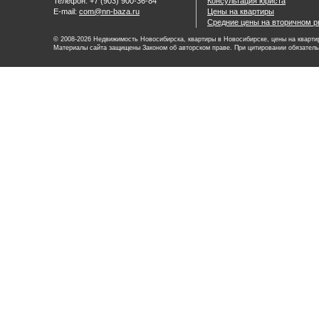
Телефон: +7 (903) 900-36-84
Консультация юриста
E-mail:
com@nn-baza.ru
Цены на квартиры
Средние цены на вторичном р
© 2008-2026 Недвижимость Новосибирска, квартиры в Новосибирске, цены на квартир
Материалы сайта защищены Законом об авторском праве. При цитировании обязатель