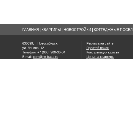
ГЛАВНАЯ
|
КВАРТИРЫ
|
НОВОСТРОЙКИ
|
КОТТЕДЖНЫЕ ПОСЕЛК
630099, г. Новосибирск,
Реклама на сайте
ул. Ленина, 12
Простой поиск
Телефон: +7 (903) 900-36-84
Консультация юриста
E-mail:
com@nn-baza.ru
Цены на квартиры
Средние цены на вторичном р
© 2008-2026 Недвижимость Новосибирска, квартиры в Новосибирске, цены на квартир
Материалы сайта защищены Законом об авторском праве. При цитировании обязатель