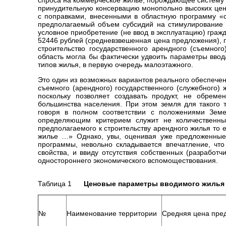
спроса на коммерческое жилье, порождающее систему 
принудительную консервацию монопольно высоких цен на
с поправками, внесенными в областную программу «с
предполагаемый объем субсидий на стимулирование п
условное приобретение (не ввод в эксплуатацию) гра
52446 рублей (средневзвешенная цена предложения), по
строительство государственного арендного (съемног
область могла бы фактически удвоить параметры ввода
типов жилья, в первую очередь малоэтажного.
Это один из возможных вариантов реального обеспече
съемного (арендного) государственного (служебного)
поскольку позволяет создавать продукт, не обрем
большинства населения. При этом земля для такого т
говоря в полном соответствии с положениями Земел
определяющим критерием служит не количественный
предполагаемого к строительству арендного жилья то 
жилье …» Однако, увы, оценивая уже предложенные
программы, невольно складывается впечатление, что 
свойства, и ввиду отсутствия собственных (разработ
одностороннего экономического вспомоществования.
Таблица 1
Ценовые параметры вводимого жилья
№
Наименование территории
Средняя цена пред