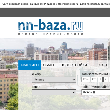
Сайт собирает cookie, данные об IP-адресе и местоположении. Если посетитель сайта н
КВАРТИРЫ
ОБМЕН
НОВОСТРОЙКИ
КОТТЕ
Я хочу
Количество комнат
Ком
Ст
1
2
Город
Район, Микрорайон
Любой
⊞