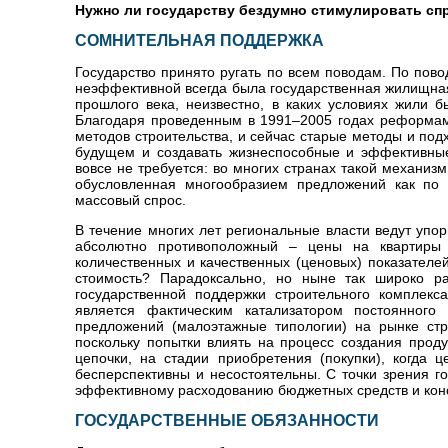
Нужно ли государству бездумно стимулировать сп
СОМНИТЕЛЬНАЯ ПОДДЕРЖКА
Государство принято ругать по всем поводам. По повод
неэффективной всегда была государственная жилищная
прошлого века, неизвестно, в каких условиях жили 
Благодаря проведенным в 1991–2005 годах реформам
методов строительства, и сейчас старые методы и по
будущем и создавать жизнеспособные и эффективны
вовсе не требуется: во многих странах такой механиз
обусловленная многообразием предложений как по 
массовый спрос.
В течение многих лет региональные власти ведут упор
абсолютно противоположный – цены на квартиры 
количественных и качественных (ценовых) показателе
стоимость? Парадоксально, но ныне так широко ра
государственной поддержки строительного комплек
является фактическим катализатором постоянног
предложений (малоэтажные типологии) на рынке стр
поскольку попытки влиять на процесс создания проду
цепочки, на стадии приобретения (покупки), когда
бесперспективны и несостоятельны. С точки зрения го
эффективному расходованию бюджетных средств и конс
ГОСУДАРСТВЕННЫЕ ОБЯЗАННОСТИ