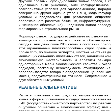
Другими словами, субсидирование только спроса, в с
однозначно анти рыночное, анти государственное 
благоприятные условия для одновременного, парадо
совершенно другая картина (табл.1 п.3), когда госу
условий и предпосылок для реализации обществе
опережающего развития базисных, инфраструктурных 
инженерное обеспечение) - надежного залога после
формирования строительного рынка.
Формируя рынок, государство действует по рыночным п
жилищного строительства в стране и сбалансиро
сегодняшний день лишь 20% семей в состоянии приоб
этот ограниченный платежеспособный спрос превыша
Кроме того, по мнению экспертов, ипотека не станет д
мешающих снижению ипотечных ставок, аналитики комп
экономическую нестабильность и аппетиты банки
односторонние меры экономического свойства - очер
подходов, поскольку необходимость стимулирования
перепроизводства товара в определенной ценовой ка
массы, предусмотренной на эти цели. Современное же
двух обязательных условий.
РЕАЛЬНЫЕ АЛЬТЕРНАТИВЫ
Расчеты показывают, что средства, направленные на
жилья в форме организации государственного заказа на
ГЧП (государственно-частного партнерство) по реаль
ощутимый социально – экономический эффект, чем «