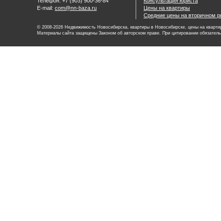
Телефон: +7 (903) 900-36-84
Консультация юриста
E-mail:
com@nn-baza.ru
Цены на квартиры
Средние цены на вторичном р
© 2008-2026 Недвижимость Новосибирска, квартиры в Новосибирске, цены на квартир
Материалы сайта защищены Законом об авторском праве. При цитировании обязатель