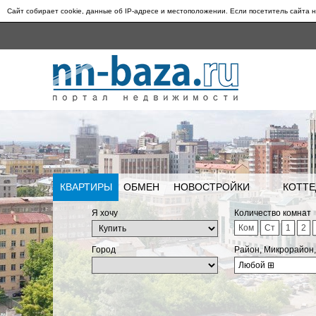
Сайт собирает cookie, данные об IP-адресе и местоположении. Если посетитель сайта н
КВАРТИРЫ
ОБМЕН
НОВОСТРОЙКИ
КОТТЕ
Я хочу
Количество комнат
Ком
Ст
1
2
Город
Район, Микрорайон
Любой
⊞