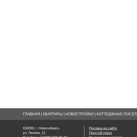
ГЛАВНАЯ
|
КВАРТИРЫ
|
НОВОСТРОЙКИ
|
КОТТЕДЖНЫЕ ПОСЕЛК
630099, г. Новосибирск,
Реклама на сайте
ул. Ленина, 12
Простой поиск