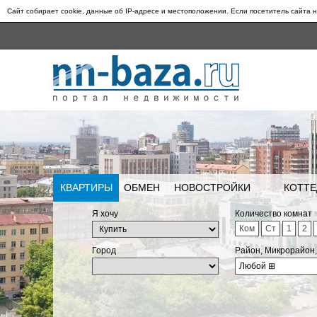
Сайт собирает cookie, данные об IP-адресе и местоположении. Если посетитель сайта н
КВАРТИРЫ
ОБМЕН
НОВОСТРОЙКИ
КОТТЕ
Я хочу
Количество комнат
Ком
Ст
1
2
Город
Район, Микрорайон
Любой
⊞