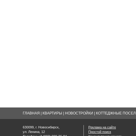
ГЛАВНАЯ
|
КВАРТИРЫ
|
НОВОСТРОЙКИ
|
КОТТЕДЖНЫЕ ПОСЕЛК
630099, г. Новосибирск,
Реклама на сайте
ул. Ленина, 12
Простой поиск