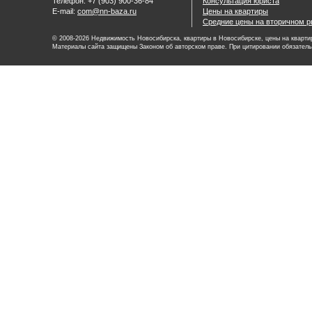
Телефон: +7 (903) 900-36-84
Консультация юриста
E-mail:
com@nn-baza.ru
Цены на квартиры
Средние цены на вторичном р
© 2008-2026 Недвижимость Новосибирска, квартиры в Новосибирске, цены на квартир
Материалы сайта защищены Законом об авторском праве. При цитировании обязатель