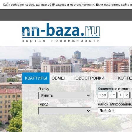
Сайт собирает cookie, данные об IP-адресе и местоположении. Если посетитель сайта н
КВАРТИРЫ
ОБМЕН
НОВОСТРОЙКИ
КОТТЕ
Я хочу
Количество комнат
Ком
Ст
1
2
Город
Район, Микрорайон
Любой
⊞