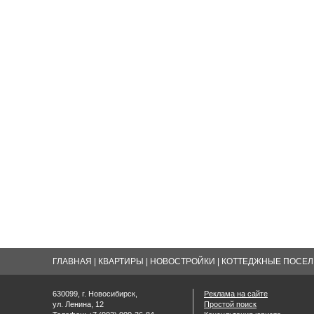
ГЛАВНАЯ
|
КВАРТИРЫ
|
НОВОСТРОЙКИ
|
КОТТЕДЖНЫЕ ПОСЕЛК
630099, г. Новосибирск,
Реклама на сайте
ул. Ленина, 12
Простой поиск