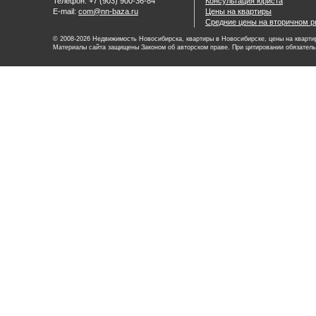
Телефон: +7 (903) 900-36-84
Консультация юриста
E-mail:
com@nn-baza.ru
Цены на квартиры
Средние цены на вторичном р
© 2008-2026 Недвижимость Новосибирска, квартиры в Новосибирске, цены на квартир
Материалы сайта защищены Законом об авторском праве. При цитировании обязатель