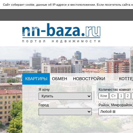
Сайт собирает cookie, данные об IP-адресе и местоположении. Если посетитель сайта н
КВАРТИРЫ
ОБМЕН
НОВОСТРОЙКИ
КОТТЕ
Я хочу
Количество комнат
Ком
Ст
1
2
Город
Район, Микрорайон
Любой
⊞