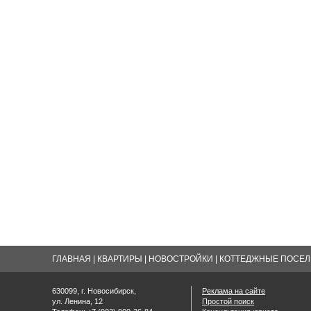
ГЛАВНАЯ
|
КВАРТИРЫ
|
НОВОСТРОЙКИ
|
КОТТЕДЖНЫЕ ПОСЕЛК
630099, г. Новосибирск,
Реклама на сайте
ул. Ленина, 12
Простой поиск