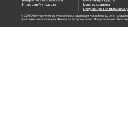
Телефон: +7 (903) 900-36-84
Консультация юриста
E-mail:
com@nn-baza.ru
Цены на квартиры
Средние цены на вторичном р
© 2008-2026 Недвижимость Новосибирска, квартиры в Новосибирске, цены на квартир
Материалы сайта защищены Законом об авторском праве. При цитировании обязатель