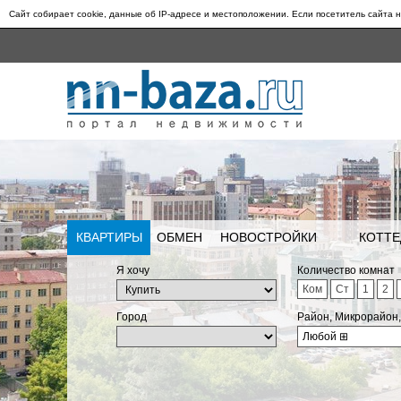
Сайт собирает cookie, данные об IP-адресе и местоположении. Если посетитель сайта н
КВАРТИРЫ
ОБМЕН
НОВОСТРОЙКИ
КОТТЕ
Я хочу
Количество комнат
Ком
Ст
1
2
Город
Район, Микрорайон
Любой
⊞