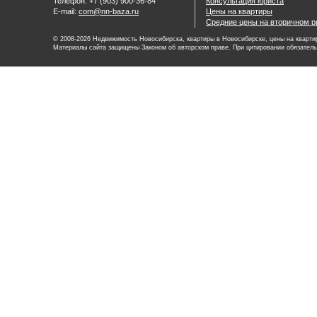
Телефон: +7 (903) 900-36-84
Консультация юриста
E-mail:
com@nn-baza.ru
Цены на квартиры
Средние цены на вторичном р
© 2008-2026 Недвижимость Новосибирска, квартиры в Новосибирске, цены на квартир
Материалы сайта защищены Законом об авторском праве. При цитировании обязатель