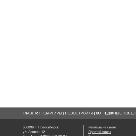
ГЛАВНАЯ
|
КВАРТИРЫ
|
НОВОСТРОЙКИ
|
КОТТЕДЖНЫЕ ПОСЕЛК
630099, г. Новосибирск,
Реклама на сайте
ул. Ленина, 12
Простой поиск