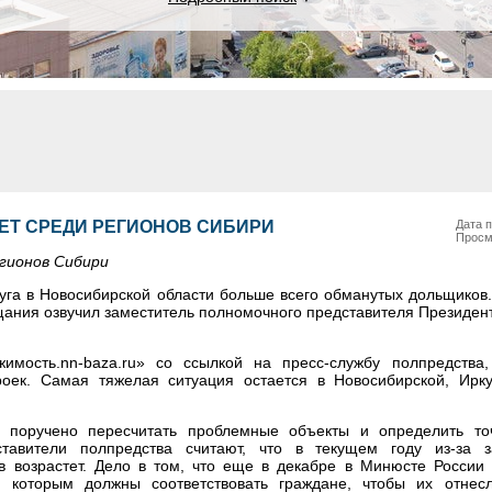
ЕТ СРЕДИ РЕГИОНОВ СИБИРИ
Дата п
Просм
гионов Сибири
уга в Новосибирской области больше всего обманутых дольщиков
щания озвучил заместитель полномочного представителя Президен
имость.nn-baza.ru» со ссылкой на пресс-службу полпредства,
роек. Самая тяжелая ситуация остается в Новосибирской, Ирк
 поручено пересчитать проблемные объекты и определить точ
тавители полпредства считают, что в текущем году из-за з
 возрастет. Дело в том, что еще в декабре в Минюсте России 
, которым должны соответствовать граждане, чтобы их отне