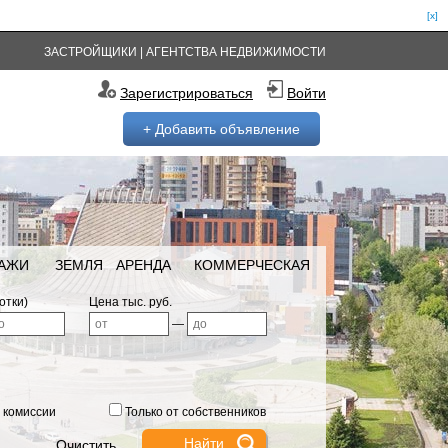
[x]
ЗАСТРОЙЩИКИ
|
АГЕНТСТВА НЕДВИЖИМОСТИ
Зарегистрироваться
Войти
+ Добавить объявление
РАЖИ
ЗЕМЛЯ
АРЕНДА
КОММЕРЧЕСКАЯ
отки)
Цена тыс. руб.
—
 комиссии
Только от собственников
Очистить