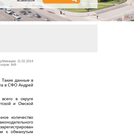
убликации: 11.02.2014
отров: 949
. Такие данные в
та в СФО Андрей
 всего в округе
утской и Омской
ное количество
аконодательного
зарегистрирован
сли к обманутым