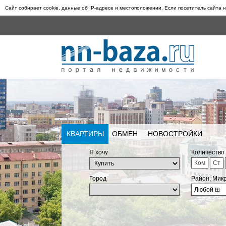
Сайт собирает cookie, данные об IP-адресе и местоположении. Если посетитель сайта н
КВАРТИРЫ
ОБМЕН
НОВОСТРОЙКИ
Я хочу
Количество
Ком
Ст
Город
Район, Мик
Любой
⊞