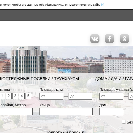
е хочет, чтобы его данные обрабатывались, он может покинуть сайт.
[x]
КОТТЕДЖНЫЕ ПОСЕЛКИ / ТАУНХАУСЫ
ДОМА / ДАЧИ / ГА
 комнат
Площадь кв.м.
Площадь участка (с
1
2
3
4
5
—
—
рорайон, Метро
Улица
Дом
Без
Подробный поиск
▼