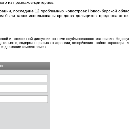
ого из признаков-критериев.
ации, последние 12 проблемных новостроек Новосибирской област
ром были также использованы средства дольщиков, предполагается
вной и взвешенной дискуссии по теме опубликованного материала. Недоп
тельство, содержат призывы к агрессии, оскорбления любого характера, л
а содержание комментариев.
ия