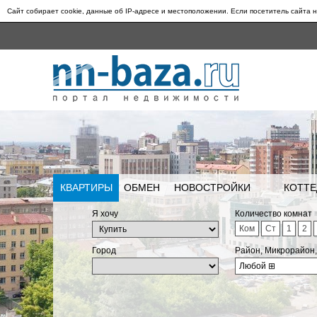
Сайт собирает cookie, данные об IP-адресе и местоположении. Если посетитель сайта н
КВАРТИРЫ
ОБМЕН
НОВОСТРОЙКИ
КОТТЕ
Я хочу
Количество комнат
Ком
Ст
1
2
Город
Район, Микрорайон
Любой
⊞