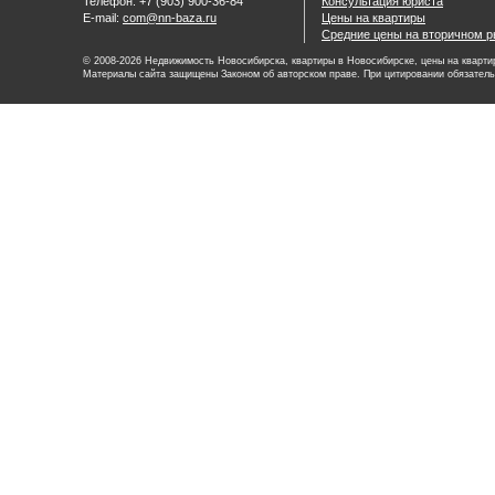
Телефон: +7 (903) 900-36-84
Консультация юриста
E-mail:
com@nn-baza.ru
Цены на квартиры
Средние цены на вторичном р
© 2008-2026 Недвижимость Новосибирска, квартиры в Новосибирске, цены на квартир
Материалы сайта защищены Законом об авторском праве. При цитировании обязатель