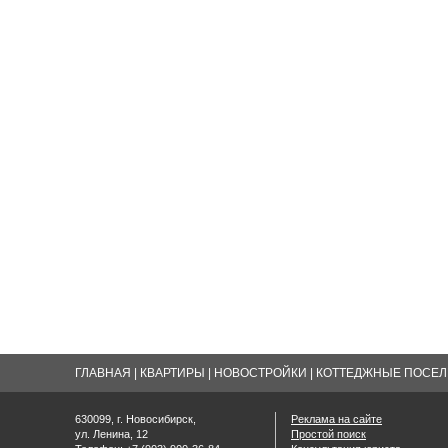
ГЛАВНАЯ
|
КВАРТИРЫ
|
НОВОСТРОЙКИ
|
КОТТЕДЖНЫЕ ПОСЕЛК
630099, г. Новосибирск,
Реклама на сайте
ул. Ленина, 12
Простой поиск