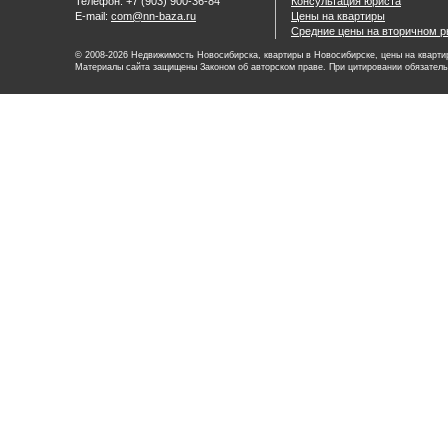
Телефон: +7 (903) 900-36-84
Консультация юриста
E-mail:
com@nn-baza.ru
Цены на квартиры
Средние цены на вторичном р
© 2008-2026 Недвижимость Новосибирска, квартиры в Новосибирске, цены на квартир
Материалы сайта защищены Законом об авторском праве. При цитировании обязатель