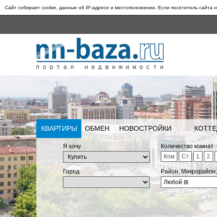
Сайт собирает cookie, данные об IP-адресе и местоположении. Если посетитель сайта н
КВАРТИРЫ
ОБМЕН
НОВОСТРОЙКИ
КОТТЕ
Я хочу
Количество комнат
Ком
Ст
1
2
Город
Район, Микрорайон
Любой
⊞