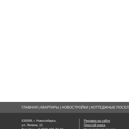
ГЛАВНАЯ
|
КВАРТИРЫ
|
НОВОСТРОЙКИ
|
КОТТЕДЖНЫЕ ПОСЕЛК
630099, г. Новосибирск,
Реклама на сайте
ул. Ленина, 12
Простой поиск